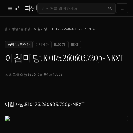
투 파일
menu
search
notifications
chevron_right
chevron_right
홈
방송/동영상
아침마당.E10175.260603.720p-NEXT
방송/동영상
아침마당
E10175
NEXT
radio
아침마당.E10175.260603.720p-NEXT
최고급소
2026.06.04
4,530
person
calendar_today
visibility
아침마당.E10175.260603.720p-NEXT