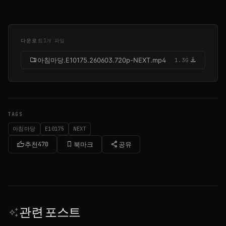
다운로드
1개 파일
folder_zip
download
아침마당.E10175.260603.720p-NEXT.mp4
1.3G
TAGS
아침마당
E10175
NEXT
thumb_up
bookmark_border
share
추천
470
북마크
공유
관련 포스트
auto_awesome