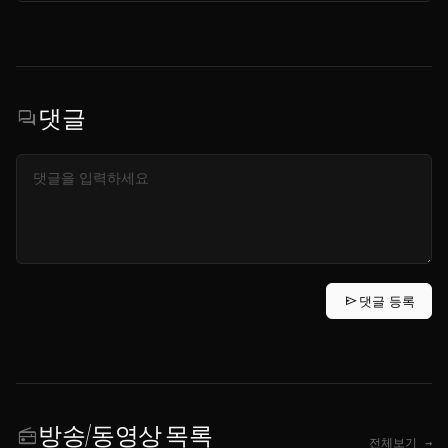
댓글
forum
send
댓글 등록
방송/동영상 목록
radio
전체보기 →