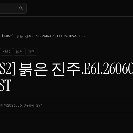
search
_right
[KBS2] 붉은 진주.E61.260603.1440p.H265-F...
KBS2
붉은
진주
BS2] 붉은 진주.E61.260603
ST
위
2026.06.04
4,294
calendar_today
visibility