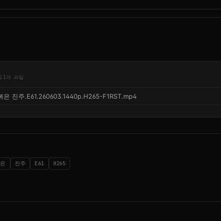
드
1개 파일
붉은 진주.E61.260603.1440p.H265-F1RST.mp4
붉은
진주
E61
H265