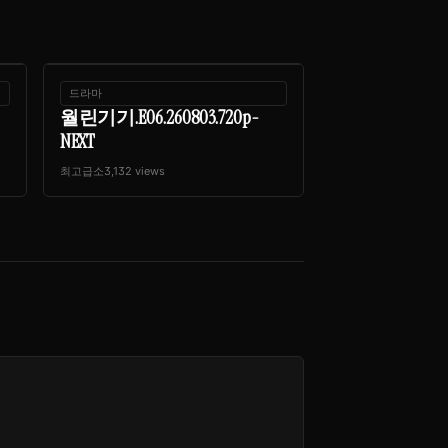
드라마
월린기기.E06.260803.720p-
NEXT
최고급소
3,132 views