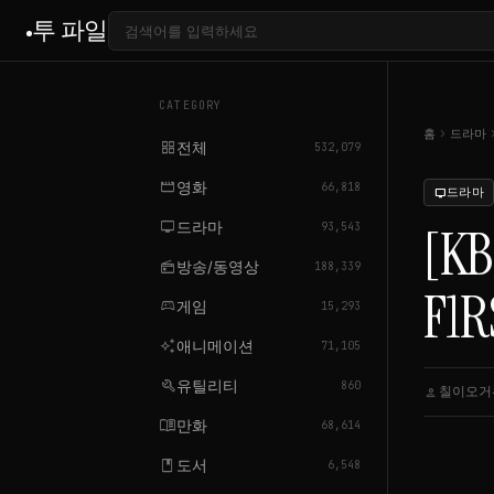
투 파일
CATEGORY
chevron_right
chevron
홈
드라마
grid_view
전체
532,079
movie
영화
66,818
드라마
tv
tv
드라마
[K
93,543
radio
방송/동영상
188,339
F1R
sports_esports
게임
15,293
auto_awesome
애니메이션
71,105
build
유틸리티
860
칠이오거
person
menu_book
만화
68,614
book
도서
6,548