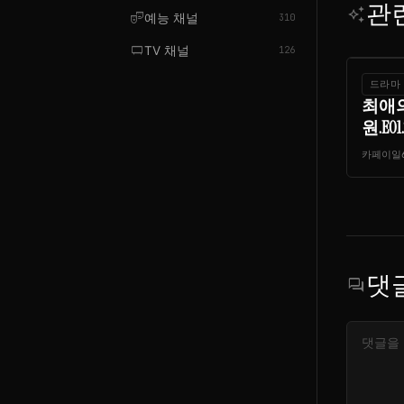
관
auto_awesome
theater_comedy
예능 채널
310
tv_gen
TV 채널
126
드라마
최애
원.E01.
카페이일
댓
forum