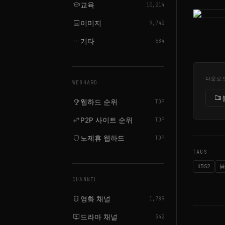
school
교육
10,214
image
이미지
9,742
more_horiz
기타
684
다운로
WEBHARD
folder_zip
emoji_events
웹하드 순위
TOP
swap_horiz
P2P 사이트 순위
TOP
shield
노제휴 웹하드
TOP
TAGS
KBS2
CHANNEL
local_movies
영화 채널
1,789
live_tv
드라마 채널
342