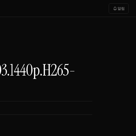
notifications
알림
.1440p.H265-