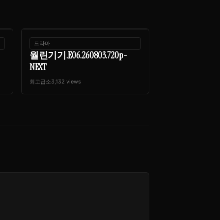
드라마
월린기기.E06.260803.720p-
NEXT
최고급소
3,132 views