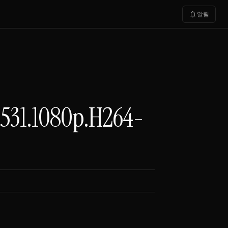
notifications
알림
.1080p.H264-