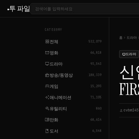
투 파일
CATEGORY
chevron_right
chevron
홈
드라마
grid_view
전체
532,079
movie
영화
66,818
드라마
tv
tv
드라마
신입
93,543
radio
방송/동영상
188,339
F1R
sports_esports
게임
15,293
auto_awesome
애니메이션
71,105
build
유틸리티
860
cvbm145
person
c
menu_book
만화
68,614
book
도서
6,548