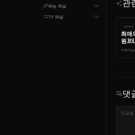
관
auto_awesome
theater_comedy
예능 채널
310
tv_gen
TV 채널
126
드라마
최애
원.E01.
카페이일
댓
forum