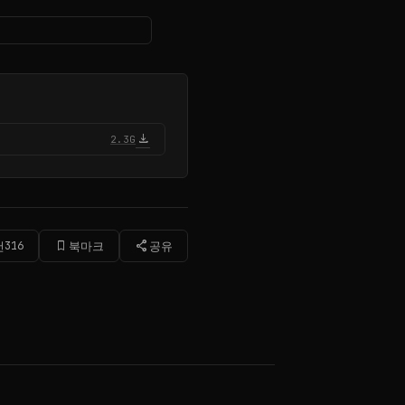
download
2.3G
bookmark_border
share
천
316
북마크
공유