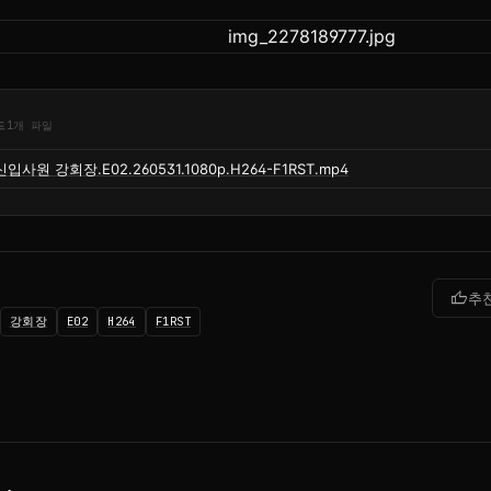
드
1개 파일
신입사원 강회장.E02.260531.1080p.H264-F1RST.mp4
thumb_up
추
강회장
E02
H264
F1RST