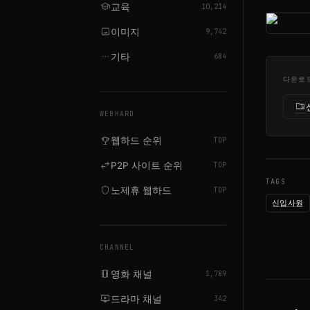
school
교육
10,214
image
이미지
9,742
more_horiz
기타
684
다운로
folder_zip
WEBHARD
emoji_events
웹하드 순위
TOP
swap_horiz
P2P 사이트 순위
TOP
TAGS
shield
노제휴 웹하드
TOP
신입사원
CHANNEL
local_movies
영화 채널
1,789
live_tv
드라마 채널
342