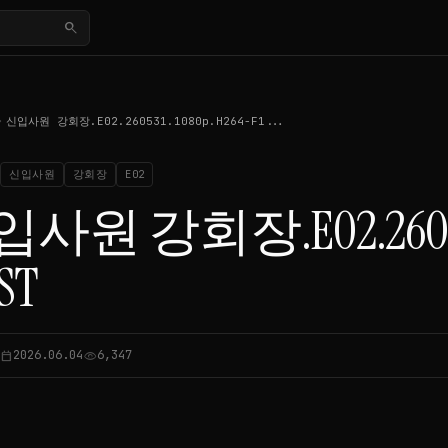
search
_right
신입사원 강회장.E02.260531.1080p.H264-F1...
신입사원
강회장
E02
사원 강회장.E02.260531
ST
2026.06.04
6,347
alendar_today
visibility