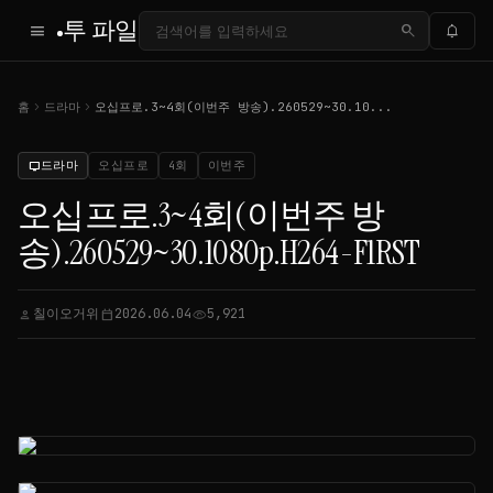
투 파일
menu
search
notifications
chevron_right
chevron_right
홈
드라마
오십프로.3~4회(이번주 방송).260529~30.10...
드라마
오십프로
4회
이번주
tv
오십프로.3~4회(이번주 방
송).260529~30.1080p.H264-F1RST
칠이오거위
2026.06.04
5,921
person
calendar_today
visibility