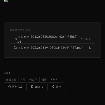
다운로드
2개 파일
오십프로.E04.260530.1080p.H264-F1RST.m
folder_zip
download
2.6G
p4
folder_zip
download
오십프로.E03.260529.1080p.H264-F1RST.mp4
TAGS
오십프로
4회
이번주
방송
H264
thumb_up
bookmark_border
share
추천
410
북마크
공유