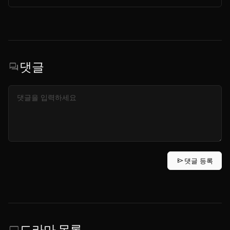
댓글
forum
send
댓글 등록
드라마 목록
tv