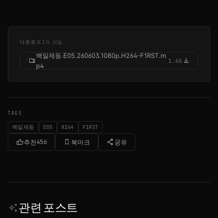
다운로드
1개 파일
백일제등.E05.260603.1080p.H264-F1RST.m
folder_zip
download
1.6G
p4
TAGS
백일제등
E05
H264
F1RST
thumb_up
bookmark_border
share
추천
456
북마크
공유
관련 포스트
auto_awesome