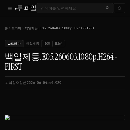
투 파일
menu
search
notifications
chevron_right
chevron_right
홈
드라마
백일제등.E05.260603.1080p.H264-F1RST
드라마
백일제등
E05
H264
tv
백일제등.E05.260603.1080p.H264-
F1RST
닉칠오칠
2026.06.04
4,929
person
calendar_today
visibility