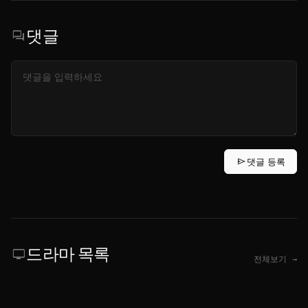
댓글
forum
send
댓글 등록
드라마 목록
tv
전체보기 →