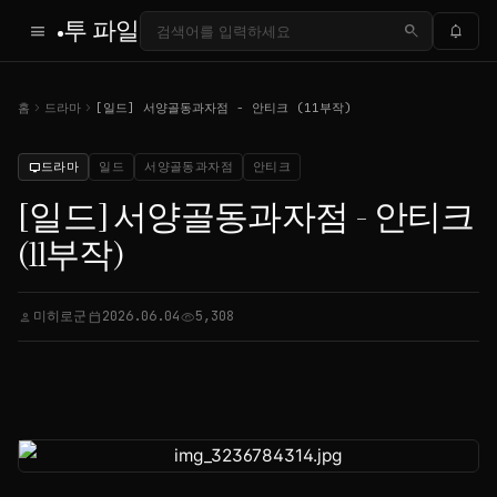
투 파일
menu
search
notifications
chevron_right
chevron_right
홈
드라마
[일드] 서양골동과자점 - 안티크 (11부작)
드라마
일드
서양골동과자점
안티크
tv
[일드] 서양골동과자점 - 안티크
(11부작)
미히로군
2026.06.04
5,308
person
calendar_today
visibility