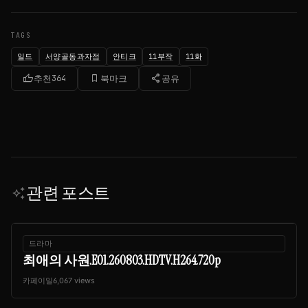
TAGS
일드
서양골동과자점
안티크
11부작
11화
thumb_up
bookmark_border
share
추천
364
북마크
공유
관련 포스트
auto_awesome
드라마
최애의 사원.E01.260803.HDTV.H264.720p
카페이일
6,067 views