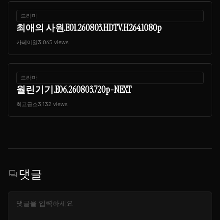
드라마
최애의 사원.E01.260803.HDTV.H264.1080p
카페이일
3,065 views
드라마
월린기기.E06.260803.720p-NEXT
최고급소
3,132 views
댓글
forum