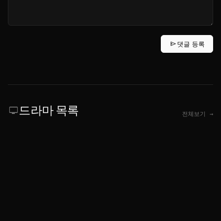
send
댓글 등록
드라마 목록
tv
전체보기 →