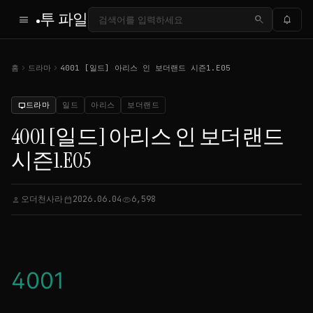
투 파일
menu
search
notifications
chevron_right
chevron_right
홈
드라마
4001 [일드] 아리스 인 보더랜드 시즌1.E05
드라마
일드
아리스
보더랜드
tv
4001 [일드] 아리스 인 보더랜드
시즌1.E05
오더천사라
2026.06.04
6,598
person
calendar_today
visibility
4001