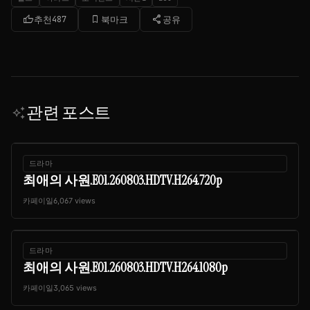
thumb_up
bookmark_border
share
추천
487
북마크
공유
관련 포스트
auto_awesome
드라마
최애의 사원.E01.260803.HDTV.H264.720p
카페이일
6,067 views
드라마
최애의 사원.E01.260803.HDTV.H264.1080p
카페이일
3,065 views