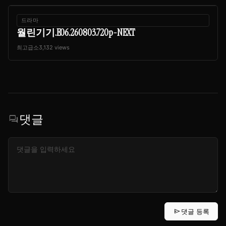
드라마
월린기기.E06.260803.720p-NEXT
최고급소
3,132 views
댓글
forum
send
댓글 등록