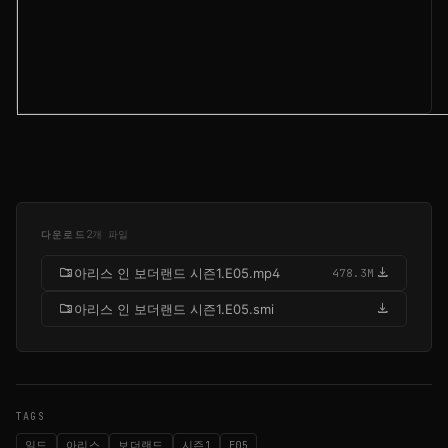
다운로드
2개 파일
folder_zip
download
아리스 인 보더랜드 시즌1.E05.mp4
478.3M
folder_zip
download
아리스 인 보더랜드 시즌1.E05.smi
TAGS
일드
아리스
보더랜드
시즌1
E05