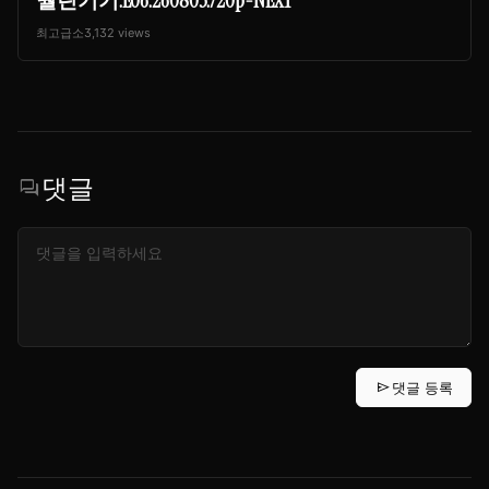
월린기기.E06.260803.720p-NEXT
최고급소
3,132 views
댓글
forum
send
댓글 등록