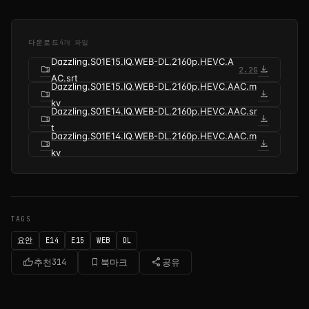
다운로드
4개 파일
Dazzling.S01E15.IQ.WEB-DL.2160p.HEVC.A
folder_zip
download
2.2G
AC.srt
Dazzling.S01E15.IQ.WEB-DL.2160p.HEVC.AAC.m
folder_zip
download
kv
Dazzling.S01E14.IQ.WEB-DL.2160p.HEVC.AAC.sr
folder_zip
download
t
Dazzling.S01E14.IQ.WEB-DL.2160p.HEVC.AAC.m
folder_zip
download
kv
TAGS
요안
E14
E15
WEB
DL
thumb_up
bookmark_border
share
추천
314
북마크
공유