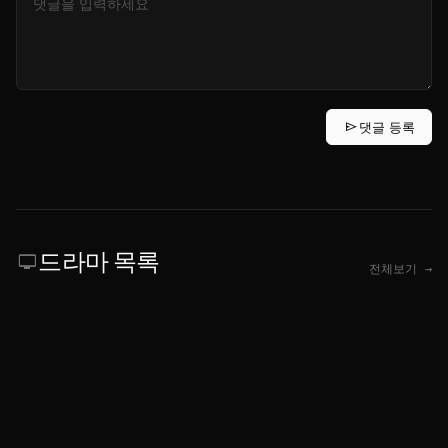
send
댓글 등록
드라마 목록
tv
전체보기 →