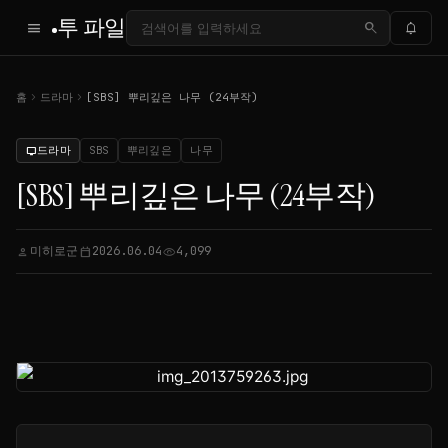
투 파일
menu
search
notifications
chevron_right
chevron_right
홈
드라마
[SBS] 뿌리깊은 나무 (24부작)
드라마
SBS
뿌리깊은
나무
tv
[SBS] 뿌리깊은 나무 (24부작)
미히로군
2026.06.04
4,099
person
calendar_today
visibility