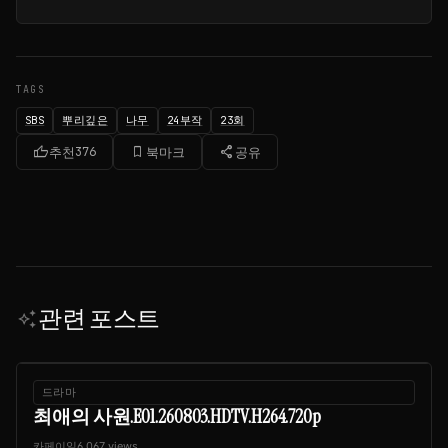
TAGS
SBS
뿌리깊은
나무
24부작
23회
thumb_up
bookmark_border
share
추천
376
북마크
공유
관련 포스트
auto_awesome
드라마
최애의 사원.E01.260803.HDTV.H264.720p
카페이일
6,067 views