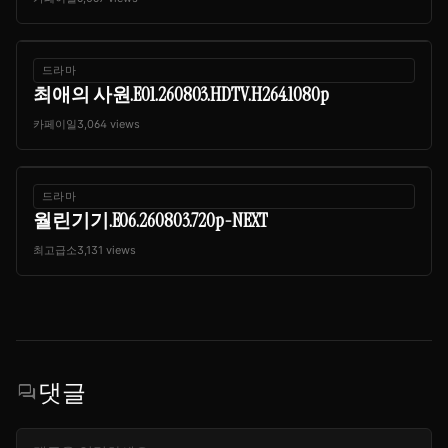
드라마
최애의 사원.E01.260803.HDTV.H264.1080p
카페이일
3,064 views
드라마
월린기기.E06.260803.720p-NEXT
최고급소
3,131 views
댓글
forum