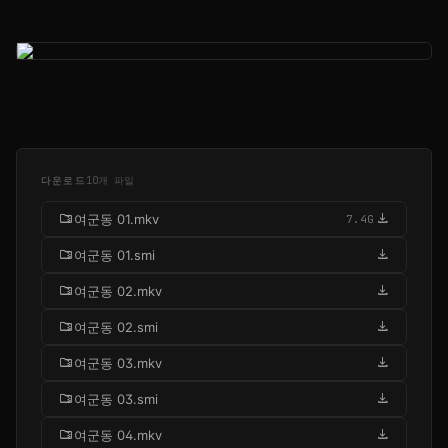
다운로드
10개 파일
folder_zip
download
여군동 01.mkv
7.4G
folder_zip
download
여군동 01.smi
folder_zip
download
여군동 02.mkv
folder_zip
download
여군동 02.smi
folder_zip
download
여군동 03.mkv
folder_zip
download
여군동 03.smi
folder_zip
download
여군동 04.mkv