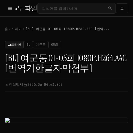
투 파일
menu
search
notifications
chevron_right
chevron_right
홈
드라마
[BL] 여군동 01-05회 1080P.H264.AAC [번역...
드라마
BL
여군동
05회
tv
[BL] 여군동 01-05회 1080P.H264.AAC
[번역기한글자막첨부]
현석댐새
2026.06.04
3,830
person
calendar_today
visibility