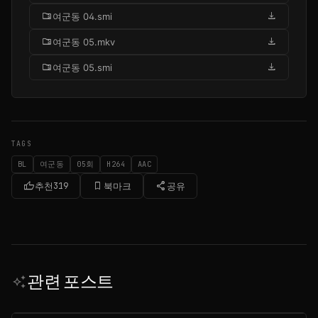
folder_zip
download
여군동 04.smi
folder_zip
download
여군동 05.mkv
folder_zip
download
여군동 05.smi
TAGS
BL
여군동
05회
H264
AAC
thumb_up
bookmark_border
share
추천
319
북마크
공유
관련 포스트
auto_awesome