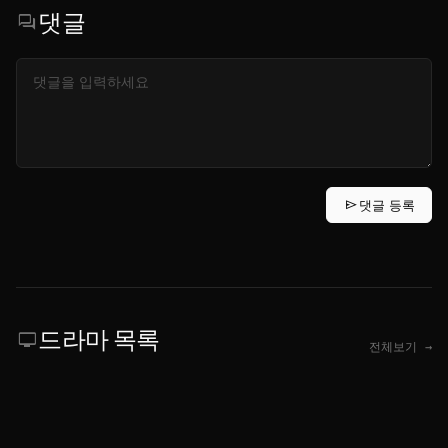
댓글
forum
send
댓글 등록
드라마 목록
tv
전체보기 →