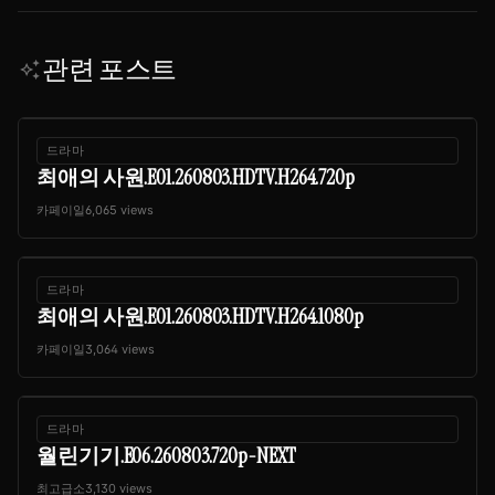
관련 포스트
auto_awesome
드라마
최애의 사원.E01.260803.HDTV.H264.720p
카페이일
6,065 views
드라마
최애의 사원.E01.260803.HDTV.H264.1080p
카페이일
3,064 views
드라마
월린기기.E06.260803.720p-NEXT
최고급소
3,130 views