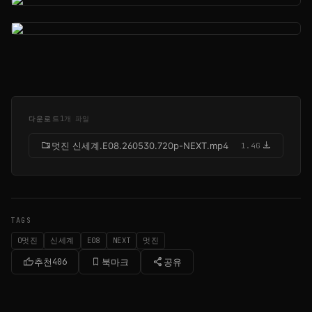
다운로드
1개 파일
folder_zip
download
멋진 신세계.E08.260530.720p-NEXT.mp4
1.4G
TAGS
O멋진
신세계
E08
NEXT
멋진
thumb_up
bookmark_border
share
추천
406
북마크
공유