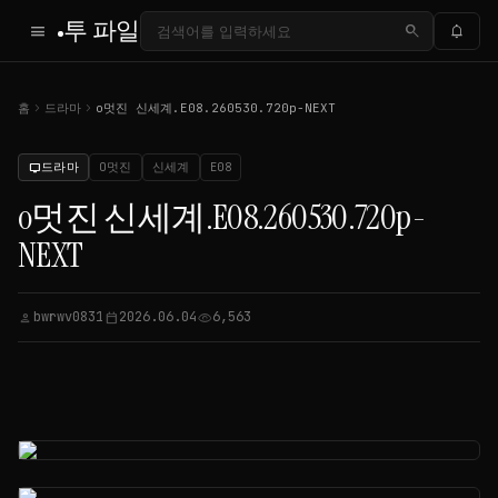
투 파일
menu
search
notifications
chevron_right
chevron_right
홈
드라마
o멋진 신세계.E08.260530.720p-NEXT
드라마
O멋진
신세계
E08
tv
o멋진 신세계.E08.260530.720p-
NEXT
bwrwv0831
2026.06.04
6,563
person
calendar_today
visibility