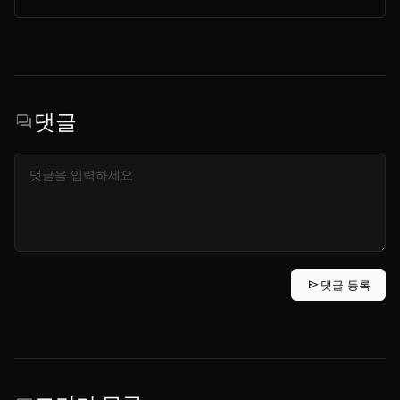
댓글
forum
send
댓글 등록