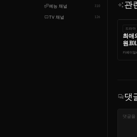
관
auto_awesome
theater_comedy
예능 채널
310
tv_gen
TV 채널
126
드라마
최애
원.E01.
카페이일
댓
forum