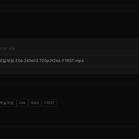
드
1개 파일
백일제등.E06.260603.720p.H264-F1RST.mp4
백일제등
E06
H264
F1RST