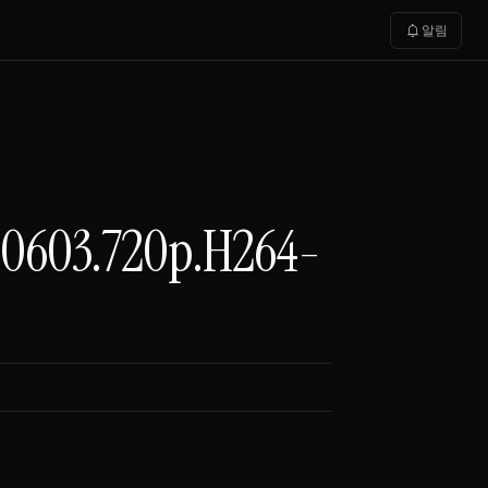
notifications
알림
03.720p.H264-