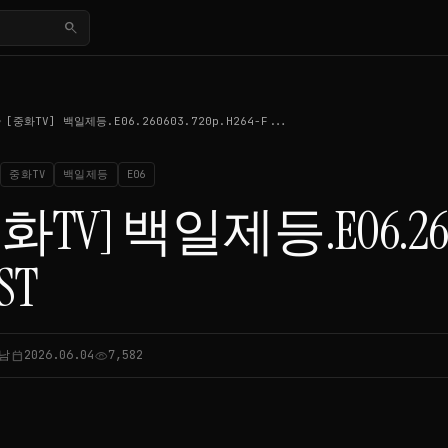
search
_right
[중화TV] 백일제등.E06.260603.720p.H264-F...
중화TV
백일제등
E06
화TV] 백일제등.E06.2606
ST
남
2026.06.04
7,582
calendar_today
visibility