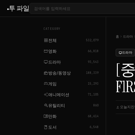
투 파일
CATEGORY
chevron_right
chevron
홈
드라마
grid_view
전체
532,079
movie
영화
66,818
드라마
tv
tv
드라마
[중
93,543
radio
방송/동영상
188,339
F1R
sports_esports
게임
15,293
auto_awesome
애니메이션
71,105
build
유틸리티
860
오늘지진
person
menu_book
만화
68,614
book
도서
6,548