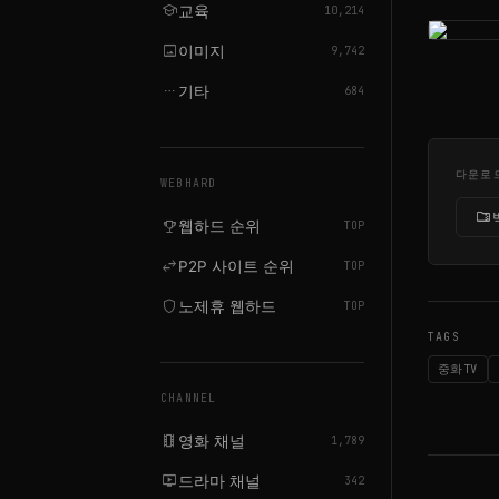
school
교육
10,214
image
이미지
9,742
more_horiz
기타
684
다운로
WEBHARD
folder_zip
emoji_events
웹하드 순위
TOP
swap_horiz
P2P 사이트 순위
TOP
shield
노제휴 웹하드
TOP
TAGS
중화TV
CHANNEL
local_movies
영화 채널
1,789
live_tv
드라마 채널
342