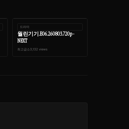
드라마
월린기기.E06.260803.720p-
NEXT
최고급소
3,132 views