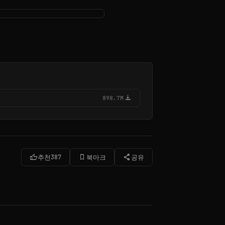
download
898.7M
thumb_up
bookmark_border
share
추천
387
북마크
공유