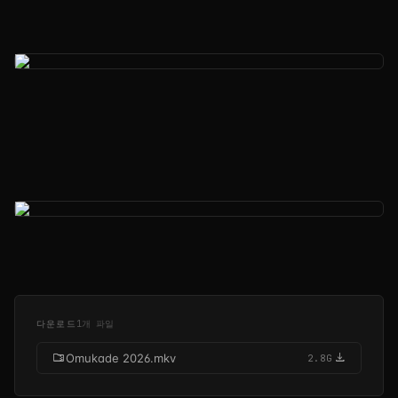
다운로드
1개 파일
folder_zip
download
Omukade 2026.mkv
2.8G