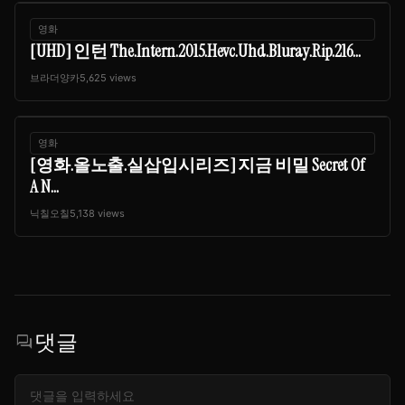
영화
[UHD] 인턴 The.Intern.2015.Hevc.Uhd.Bluray.Rip.216...
브라더양카
5,625 views
영화
[영화.올노출.실삽입시리즈] 지금 비밀 Secret Of
A N...
닉칠오칠
5,138 views
댓글
forum