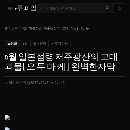
투 파일
menu
search
notifications
chevron_right
chevron_right
홈
영화
6월 일본점령 저주광산의 고대 괴물[ 오 두...
영화
6월
일본점령
저주광산의
movie
6월 일본점령 저주광산의 고대
괴물[ 오 두 마 케 ] 완벽한자막
칠이오거위
2026.06.04
3,445
person
calendar_today
visibility