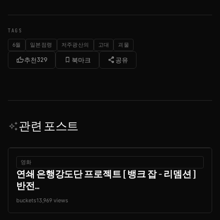
TAGS
6월
일본점령
저주광산의
고대
괴물
thumb_up
bookmark_border
share
추천
329
북마크
공유
관련 포스트
auto_awesome
영화
연쇄 은행강도단 프로젝트 [ 뱅크 잡 - 리뎀션 ]
반전...
buckets1
3,969 views