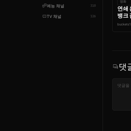
영화
theater_comedy
예능 채널
310
연쇄 
뱅크 잡
tv_gen
TV 채널
126
buckets1
댓
forum