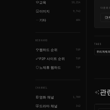
school
교육
10,214
다운로
image
이미지
9,742
folder_zip
more_horiz
기타
684
WEBHARD
TAGS
emoji_events
웹하드 순위
TOP
우리처제
swap_horiz
P2P 사이트 순위
TOP
shield
노제휴 웹하드
TOP
CHANNEL
관
auto_awesome
local_movies
영화 채널
1,789
live_tv
드라마 채널
342