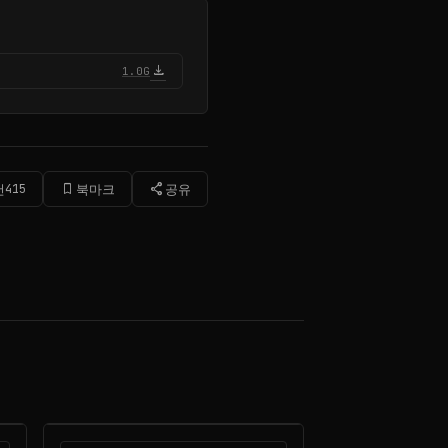
download
1.0G
bookmark_border
share
천
415
북마크
공유