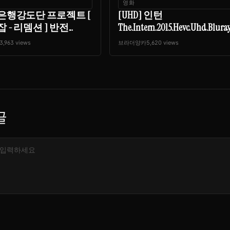
영화
은행강도단 프로젝트 [
[UHD] 인턴
 - 리뎀션 ] 반전...
The.Intern.2015.Hevc.Uhd.Bluray.R
3,963 views
브라더양카
5,620 views
글