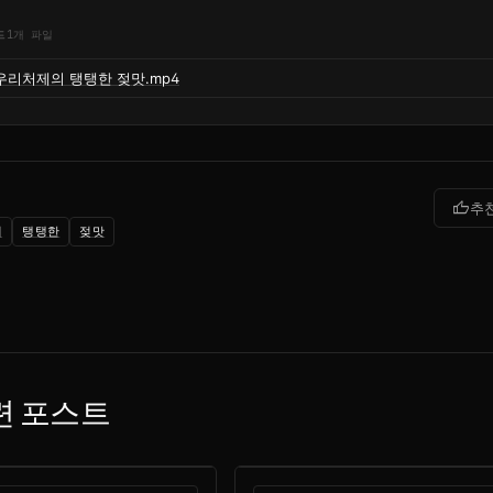
드
1개 파일
우리처제의 탱탱한 젖맛.mp4
thumb_up
추
의
탱탱한
젖맛
련 포스트