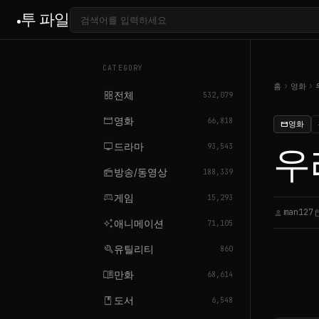
투 파일
CATEGORY
chevron_right
chevron_right
홈
영화
grid_view
전체
532,079
movie
영화
66,818
영화
movie
tv
드라마
우
93,543
radio
방송/동영상
188,339
sports_esports
게임
15,293
man127
person
calendar
auto_awesome
애니메이션
71,105
build
유틸리티
860
menu_book
만화
68,614
book
도서
6,548