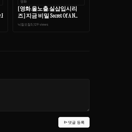
영화
[영화.올노출.실삽입시리
ip.216...
즈] 지금 비밀 Secret Of A N...
닉칠오칠
5,129 views
send
댓글 등록