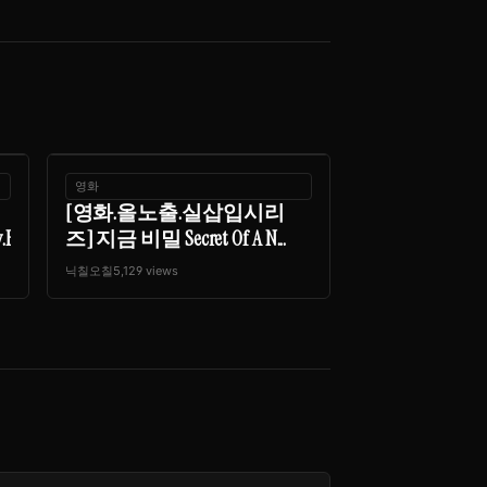
영화
[영화.올노출.실삽입시리
ip.216...
즈] 지금 비밀 Secret Of A N...
닉칠오칠
5,129 views