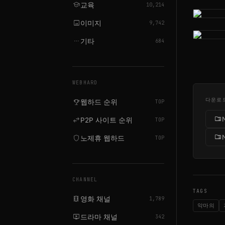
school
교육
10,214
image
이미지
9,742
more_horiz
기타
684
WEBHARD
다운로
emoji_events
웹하드 순위
TOP
folder_zip
swap_horiz
P2P 사이트 순위
TOP
folder_zip
shield
노제휴 웹하드
TOP
CHANNEL
TAGS
local_movies
영화 채널
1,789
악마의
live_tv
드라마 채널
342