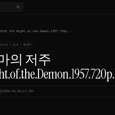
search
악마의 저주 Night.of.the.Demon.1957.720p...
악마의
저주
NIGHT
마의 저주
ht.of.the.Demon.1957.720
2026.06.04
7,704
lendar_today
visibility