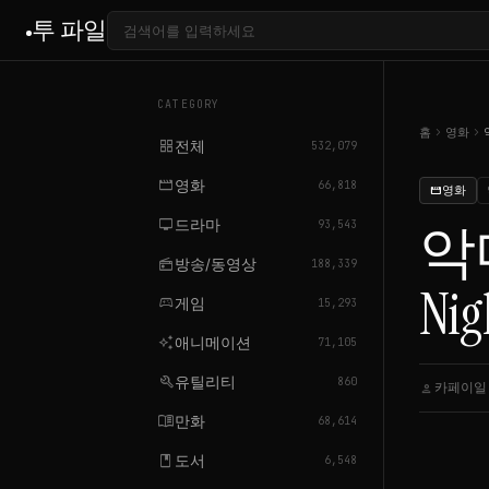
투 파일
CATEGORY
chevron_right
chevron_right
홈
영화
grid_view
전체
532,079
movie
영화
66,818
영화
movie
tv
드라마
악
93,543
radio
방송/동영상
188,339
Nig
sports_esports
게임
15,293
auto_awesome
애니메이션
71,105
build
유틸리티
860
카페이일
person
ca
menu_book
만화
68,614
book
도서
6,548