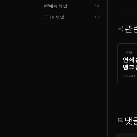
theater_comedy
예능 채널
310
tv_gen
TV 채널
126
관
auto_awesome
영화
연쇄 
뱅크 잡
buckets1
댓
forum