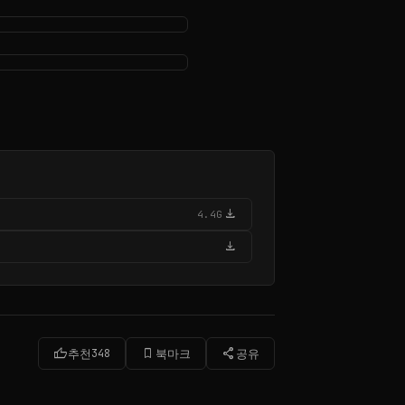
download
4.4G
download
thumb_up
bookmark_border
share
추천
348
북마크
공유