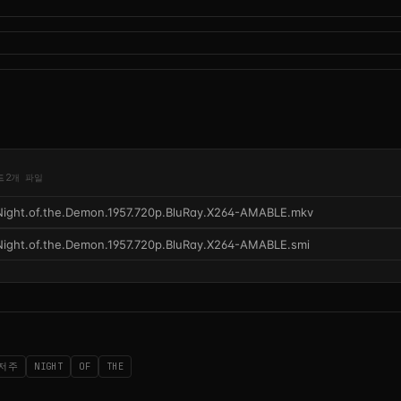
드
2개 파일
Night.of.the.Demon.1957.720p.BluRay.X264-AMABLE.mkv
Night.of.the.Demon.1957.720p.BluRay.X264-AMABLE.smi
저주
NIGHT
OF
THE