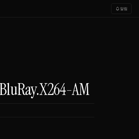
notifications
알림
p.BluRay.X264-AM