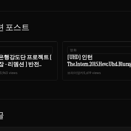
련 포스트
영화
은행강도단 프로젝트 [
[UHD] 인턴
 - 리뎀션 ] 반전...
The.Intern.2015.Hevc.Uhd.Bluray.R
3,963 views
브라더양카
5,619 views
글