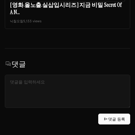
[영화.올노출.실삽입시리즈] 지금 비밀 Secret Of
A N...
닉칠오칠
5,133 views
댓글
forum
send
댓글 등록