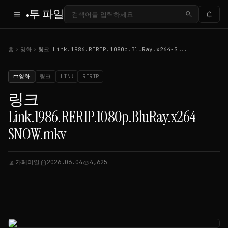
투 파일
menu
search
notifications
chevron_right
chevron_right
홈
영화
링크 Link.1986.RERIP.1080p.BluRay.x264-S...
영화
링크
LINK
RERIP
movie
링크
Link.1986.RERIP.1080p.BluRay.x264-
SNOW.mkv
카페이일
2026.06.04
4,625
person
calendar_today
visibility