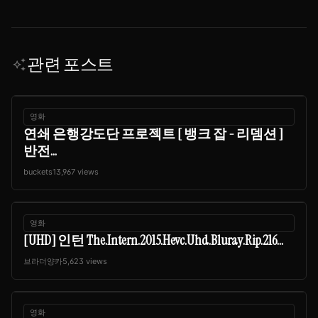
관련 포스트
auto_awesome
영화
연쇄 은행강도단 프로젝트 [ 뱅크 잡 - 리뎀션 ]
반전...
buckets1
3,967 views
영화
[UHD] 인턴 The.Intern.2015.Hevc.Uhd.Bluray.Rip.216...
브라더양카
5,623 views
영화