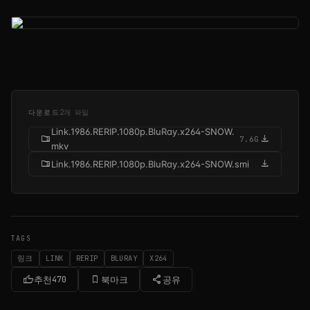
다운로드
2개 파일
Link.1986.RERIP.1080p.BluRay.x264-SNOW.
folder_zip
download
7.6G
mkv
folder_zip
download
Link.1986.RERIP.1080p.BluRay.x264-SNOW.smi
TAGS
링크
LINK
RERIP
BLURAY
X264
thumb_up
bookmark_border
share
추천
470
북마크
공유