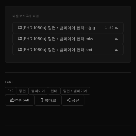
다운로드
3개 파일
folder_zip
download
[FHD 1080p] 링컨：뱀파이어 헌터--.jpg
1.6G
folder_zip
download
[FHD 1080p] 링컨：뱀파이어 헌터.mkv
folder_zip
download
[FHD 1080p] 링컨：뱀파이어 헌터.smi
TAGS
FHD
링컨
뱀파이어
헌터
링컨：뱀파이어
thumb_up
bookmark_border
share
추천
340
북마크
공유