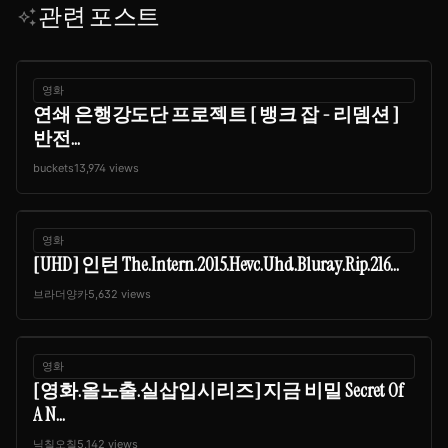
관련 포스트
auto_awesome
영화
연쇄 은행강도단 프로젝트 [ 뱅크 잡 - 리뎀션 ]
반전...
buckets1
3,974 views
영화
[UHD] 인턴 The.Intern.2015.Hevc.Uhd.Bluray.Rip.216...
브라더양카
5,632 views
영화
[영화.올노출.실삽입시리즈] 지금 비밀 Secret Of
A N...
닉칠오칠
5,142 views