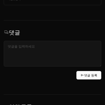
댓글
forum
send
댓글 등록