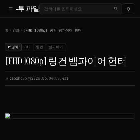
투 파일
menu
search
notifications
chevron_right
chevron_right
홈
영화
[FHD 1080p] 링컨 뱀파이어 헌터
영화
FHD
링컨
뱀파이어
movie
[FHD 1080p] 링컨 뱀파이어 헌터
cab1hc7b
2026.06.04
7,431
person
calendar_today
visibility