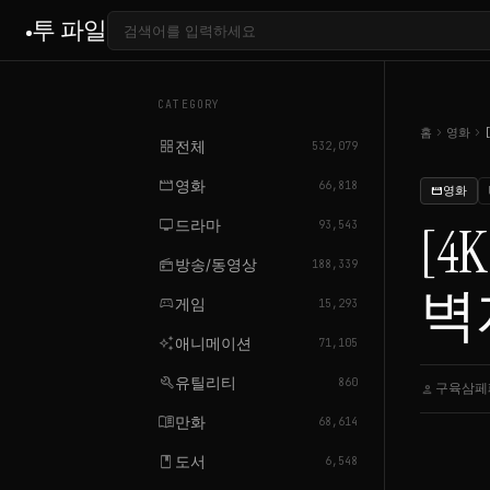
투 파일
CATEGORY
chevron_right
chevron_right
홈
영화
grid_view
전체
532,079
movie
영화
66,818
영화
movie
tv
드라마
[4K
93,543
radio
방송/동영상
188,339
벽
sports_esports
게임
15,293
auto_awesome
애니메이션
71,105
build
유틸리티
860
구육삼페
person
menu_book
만화
68,614
book
도서
6,548