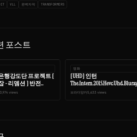
BIT
VLL
완벽자막
TRANSFORMERS
련 포스트
영화
은행강도단 프로젝트 [
[UHD] 인턴
 - 리뎀션 ] 반전...
The.Intern.2015.Hevc.Uhd.Bluray.R
3,974 views
브라더양카
5,633 views
글