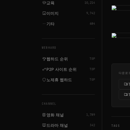
school
교육
10,214
image
이미지
9,742
more_horiz
기타
684
WEBHARD
emoji_events
웹하드 순위
TOP
swap_horiz
P2P 사이트 순위
TOP
다운로
shield
노제휴 웹하드
TOP
folder_zip
folder_zip
CHANNEL
local_movies
영화 채널
1,789
live_tv
드라마 채널
342
TAGS