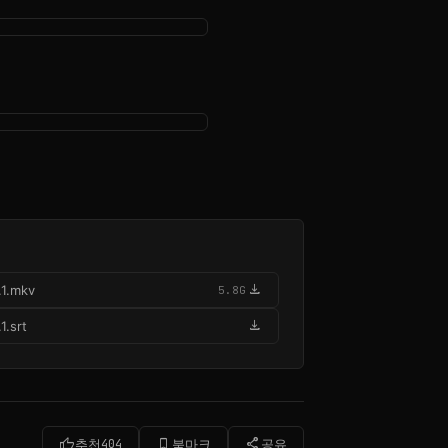
download
.1.mkv
5.8G
download
.srt
thumb_up
bookmark_border
share
추천
404
북마크
공유