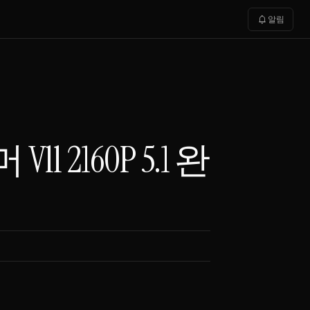
notifications
알림
Vll 2160P 5.1 완