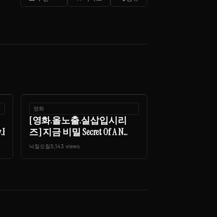
영화
[영화.올노출.실삽입시리
ip.216...
즈] 지금 비밀 Secret Of A N...
닉칠오칠
5,143 views