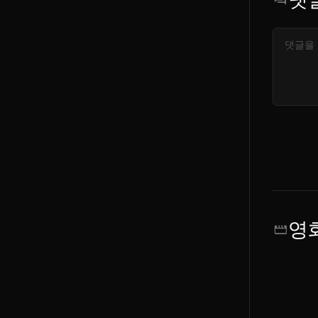
forum
영
movie