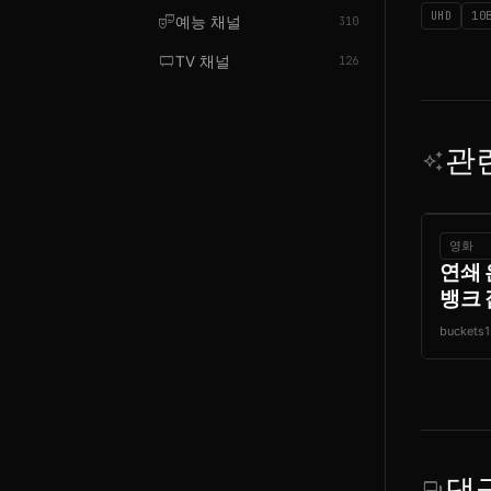
UHD
10
theater_comedy
예능 채널
310
tv_gen
TV 채널
126
관
auto_awesome
영화
연쇄 
뱅크 잡
buckets1
댓