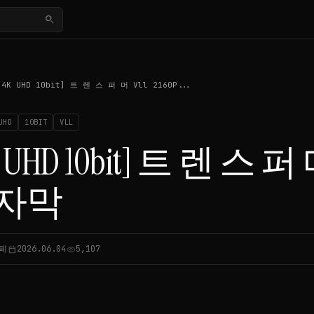
search
[4K UHD 10bit] 트 렌 스 퍼 머 Vll 2160P...
UHD
10BIT
VLL
 UHD 10bit] 트 렌 스 퍼 머 
자막
페
2026.06.04
5,107
calendar_today
visibility