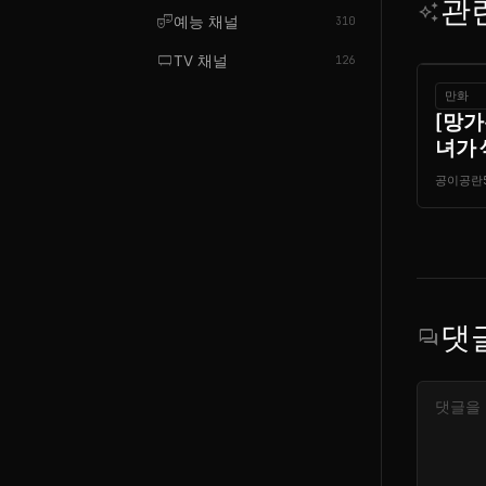
관
auto_awesome
theater_comedy
예능 채널
310
tv_gen
TV 채널
126
만화
[망가
녀가 
공이공란
댓
forum