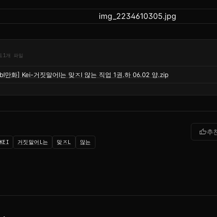
드
1개 파일
[bl만화] Kei-거짓말어l는 맞ㅈl 않는 직업 1권.하 06.02 양.zip
thumb_up
추
KEI
거짓말어L는
맞ㅈL
않는