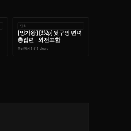
만화
[망가왕] [332p] 뒷구멍 변녀
총집편 - 외전포함
육삼핑키
3,613 views