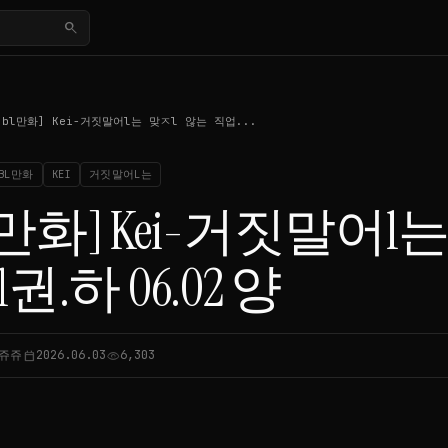
search
[bl만화] Kei-거짓말어l는 맞ㅈl 않는 직업...
BL만화
KEI
거짓말어L는
l만화] Kei-거짓말어l
1권.하 06.02 양
쥬쥬
2026.06.03
6,303
calendar_today
visibility