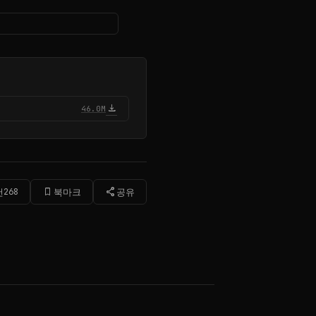
download
46.0M
bookmark_border
share
천
268
북마크
공유