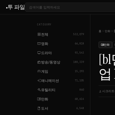
투 파일
CATEGORY
chevron_right
chevron_right
홈
만화
grid_view
전체
532,079
movie
영화
66,818
만화
menu_book
tv
드라마
[b
93,543
radio
방송/동영상
188,339
업 
sports_esports
게임
15,293
auto_awesome
애니메이션
71,105
build
유틸리티
860
시크리트
person
menu_book
만화
68,614
book
도서
6,548