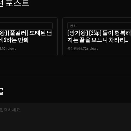
련 포스트
만화
왕] [풀컬러] 도태된 남
[망가왕] [231p] 둘이 행복해
섹S하는 만화
지는 꼴을 보느니 차라리...
5,101 views
육삼핑키
4,726 views
글