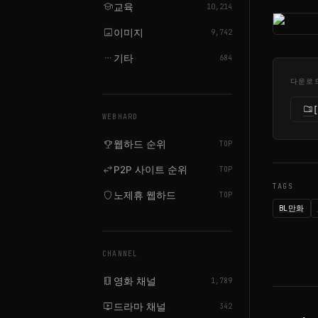
school
교육
10,214
image
이미지
9,742
more_horiz
기타
684
다운로
folder_zip
WEBHARD
emoji_events
웹하드 순위
TOP
swap_horiz
P2P 사이트 순위
TOP
TAGS
shield
노제휴 웹하드
TOP
BL만화
CHANNEL
local_movies
영화 채널
1,789
live_tv
드라마 채널
342