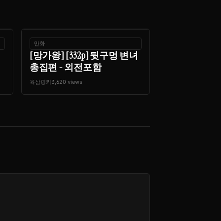
만화
[망가왕] [332p] 뒷구멍 변녀
총집편 - 외전포함
육삼핑키
3,620 views