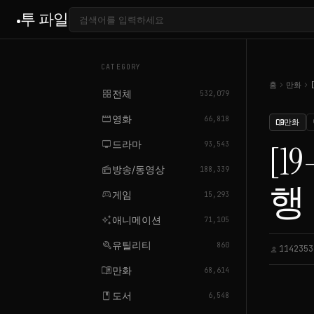
투 파일
CATEGORY
chevron_right
chevron_right
홈
만화
grid_view
전체
532,079
movie
영화
66,818
만화
menu_book
tv
드라마
[
93,543
radio
방송/동영상
188,339
행
sports_esports
게임
15,293
auto_awesome
애니메이션
71,105
build
유틸리티
860
1142353
person
menu_book
만화
68,614
book
도서
6,548