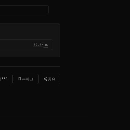
download
89.6M
bookmark_border
share
천
330
북마크
공유