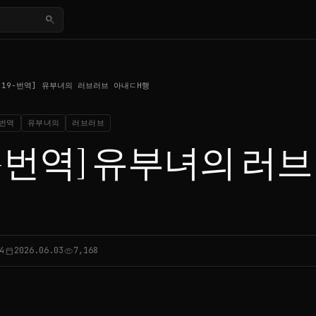
search
[19-번역] 유부녀의 러브러브 아내ㄷH행
번역
유부녀의
러브러브
19-번역] 유부녀의 러
4
2026.06.03
7,168
calendar_today
visibility