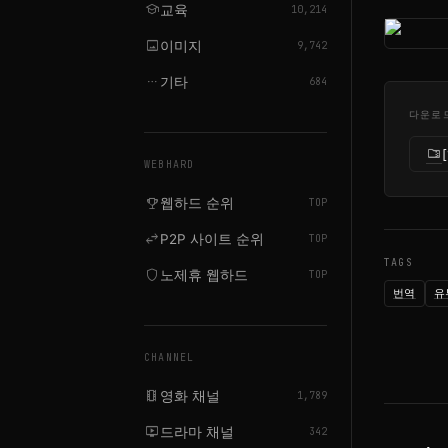
school
교육
10,214
image
이미지
9,742
more_horiz
기타
684
다운로
folder_zip
WEBHARD
emoji_events
웹하드 순위
TOP
swap_horiz
P2P 사이트 순위
TOP
TAGS
shield
노제휴 웹하드
TOP
번역
유
CHANNEL
local_movies
영화 채널
1,789
live_tv
드라마 채널
342