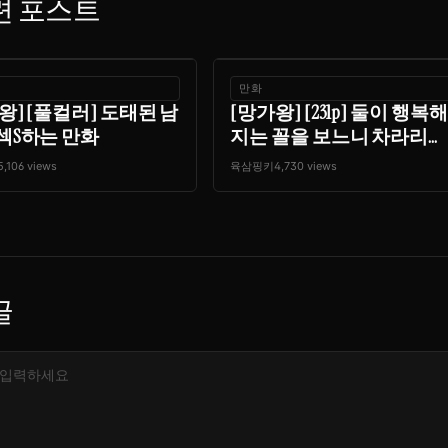
련 포스트
만화
왕] [풀컬러] 도태된 남
[망가왕] [231p] 둘이 행복해
섹S하는 만화
지는 꼴을 보느니 차라리...
5,106 views
육삼핑키
4,730 views
글