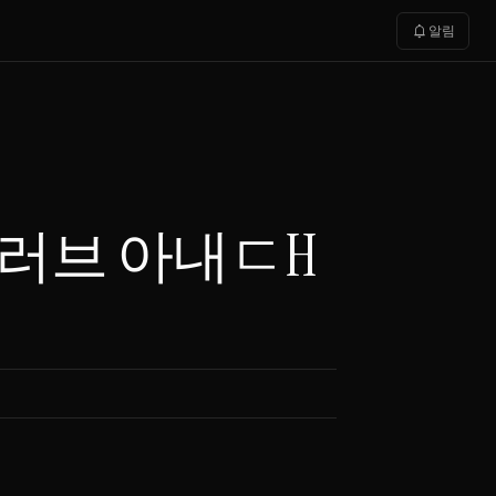
notifications
알림
브러브 아내ㄷH