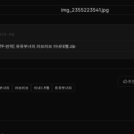
드
1개 파일
[19-번역] 유유부녀의 러브러브 아내대행.zip
thumb_up
추
부녀의
러브러브
아내ㄷH행
유유부녀의