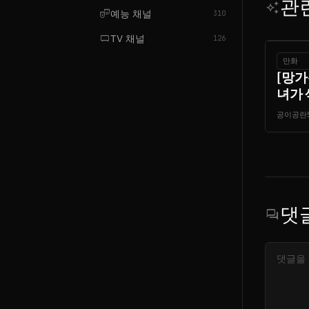
관
auto_awesome
theater_comedy
예능 채널
310
tv_gen
TV 채널
126
만화
[망가
녀가 
공이공란
댓
forum