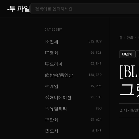
투 파일
CATEGORY
chevron_right
chevron_right
홈
만화
grid_view
전체
532,079
movie
영화
66,818
만화
menu_book
tv
드라마
[
93,543
radio
방송/동영상
188,339
그렸
sports_esports
게임
15,293
auto_awesome
애니메이션
71,105
build
유틸리티
860
제기랄안
person
menu_book
만화
68,614
book
도서
6,548