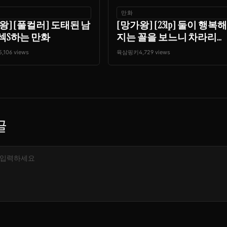
만화
왕] [풀컬러] 도태된 남
[망가왕] [231p] 둘이 행복해
섹S하는 만화
지는 꼴을 보느니 차라리...
5,106 views
육삼핑키
4,729 views
글