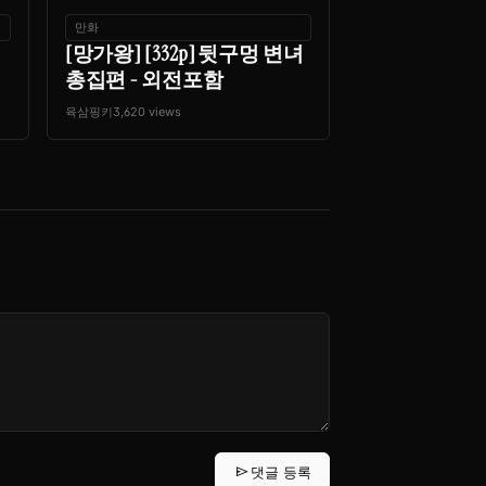
만화
[망가왕] [332p] 뒷구멍 변녀
총집편 - 외전포함
육삼핑키
3,620 views
send
댓글 등록