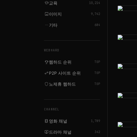
school
교육
10,214
image
이미지
9,742
more_horiz
기타
684
WEBHARD
emoji_events
웹하드 순위
TOP
swap_horiz
P2P 사이트 순위
TOP
shield
노제휴 웹하드
TOP
CHANNEL
local_movies
영화 채널
1,789
live_tv
드라마 채널
342