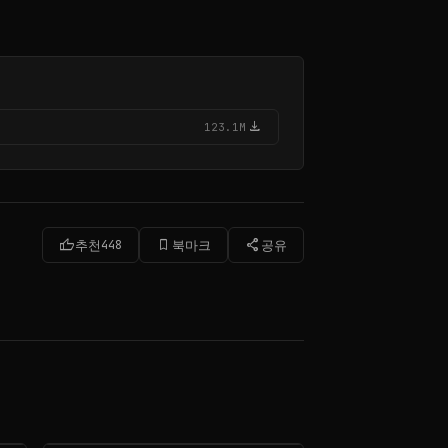
download
123.1M
thumb_up
bookmark_border
share
추천
448
북마크
공유