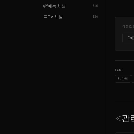
theater_comedy
예능 채널
310
tv_gen
TV 채널
126
다운로
folder_zip
TAGS
BL만화
관
auto_awesome