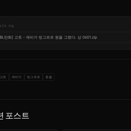
드
1개 파일
[BL만화] 고토 - 제비가 빙그르르 원을 그렸다. 상 0601.zip
고토
제비가
빙그르르
원을
련 포스트