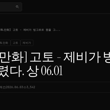
search
[BL만화] 고토 - 제비가 빙그르르 원을 그...
BL만화
고토
제비가
BL만화] 고토 - 제비
다. 상 06.01
해
2026.06.03
3,542
calendar_today
visibility