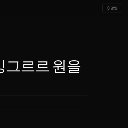
notifications
알림
가 빙그르르 원을