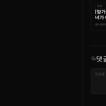
만화
[망가
녀가 
공이공란
댓
forum