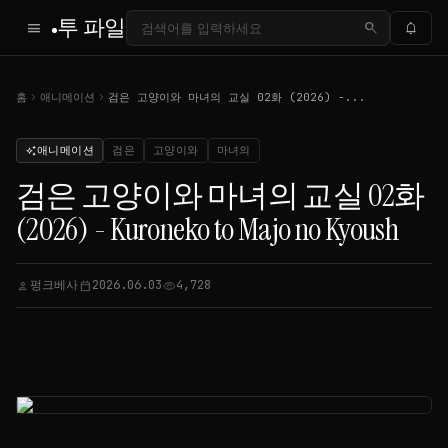
투 파일
menu
search
notifications
chevron_right
chevron_right
홈
애니메이션
검은 고양이와 마녀의 교실 02화 (2026) -...
애니메이션
검은
고양이와
마녀의
auto_awesome
검은 고양이와 마녀의 교실 02화
(2026) - Kuroneko to Majo no Kyoush
펑크베사
2026.06.03
4,728
person
calendar_today
visibility