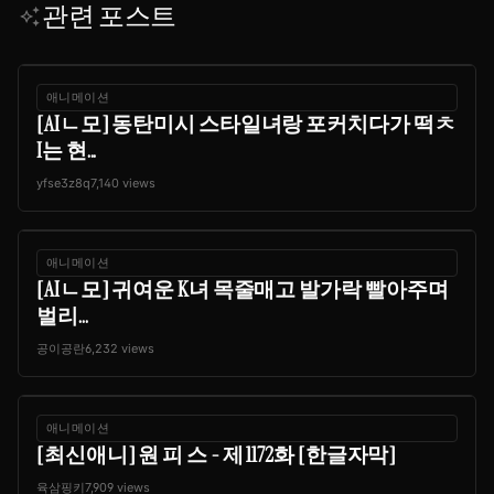
관련 포스트
auto_awesome
애니메이션
[AIㄴ모] 동탄미시 스타일녀랑 포커치다가 떡ㅊ
I는 현...
yfse3z8q
7,140 views
애니메이션
[AIㄴ모] 귀여운 K녀 목줄매고 발가락 빨아주며
벌리...
공이공란
6,232 views
애니메이션
[최신애니] 원 피 스 - 제 1172화 [한글자막]
육삼핑키
7,909 views