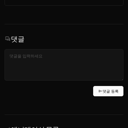
댓글
forum
send
댓글 등록