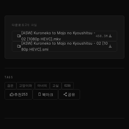
다운로드
2개 파일
[ASW] Kuroneko to Majo no Kyoushitsu -
folder_zip
download
458.3M
02 [1080p HEVC].mkv
[ASW] Kuroneko to Majo no Kyoushitsu - 02 [10
folder_zip
download
80p HEVC].smi
TAGS
검은
고양이와
마녀의
교실
02화
thumb_up
bookmark_border
share
추천
253
북마크
공유