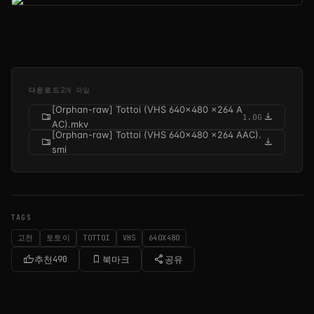
다운로드
2개 파일
[Orphan-raw] Tottoi (VHS 640x480 x264 A
folder_zip
download
1.0G
AC).mkv
[Orphan-raw] Tottoi (VHS 640x480 x264 AAC).
folder_zip
download
smi
TAGS
고전
토토이
TOTTOI
VHS
640X480
thumb_up
bookmark_border
share
추천
490
북마크
공유