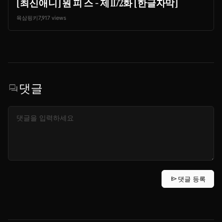
[최신애니] 원 피 스 - 제 1172화 [한글자막]
육삼핑키
7,917 views
댓글
forum
send
댓글 등록