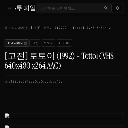
투 파일
menu
search
notifications
chevron_right
chevron_right
홈
애니메이션
[고전] 토토이 (1992) - Tottoi (VHS 640x4...
애니메이션
고전
토토이
TOTTOI
auto_awesome
[고전] 토토이 (1992) - Tottoi (VHS
640x480 x264 AAC)
yfse3z8q
2026.06.03
7,418
person
calendar_today
visibility