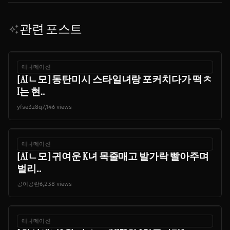
관련 포스트
auto_awesome
애니메이션
[AIㄴ모] 동탄미시 스타일녀랑 포커치다가 떡ㅊ
I는 현...
yfse3z8q
7,146 views
애니메이션
[AIㄴ모] 귀여운 K녀 목줄매고 발가락 빨아주며
벌리...
공이공란
6,238 views
애니메이션