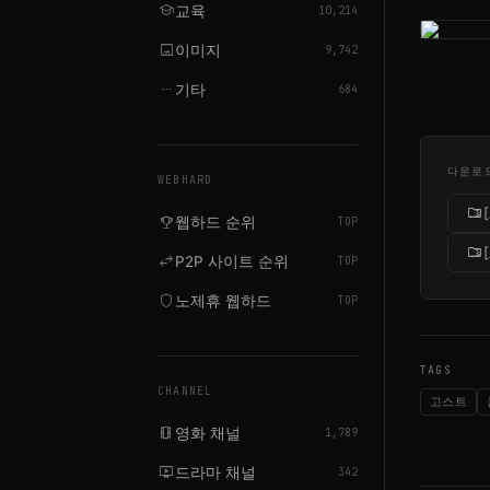
school
교육
10,214
image
이미지
9,742
more_horiz
기타
684
다운로
WEBHARD
folder_zip
emoji_events
웹하드 순위
TOP
folder_zip
swap_horiz
P2P 사이트 순위
TOP
shield
노제휴 웹하드
TOP
TAGS
CHANNEL
고스트
local_movies
영화 채널
1,789
live_tv
드라마 채널
342