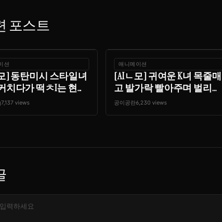
련 포스트
이션
애니메이션
ㄴ모] 동탄미시 스타일녀
[AIㄴ모] 귀여운 K녀 목줄매
커치다가 떡ㅊI는 현...
고 발가락 빨아주며 벌리...
q
7,137 views
공이공란
6,230 views
글