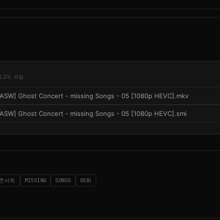
드
2개 파일
[ASW] Ghost Concert - missing Songs - 05 [1080p HEVC].mkv
[ASW] Ghost Concert - missing Songs - 05 [1080p HEVC].smi
콘서트
MISSING
SONGS
05화