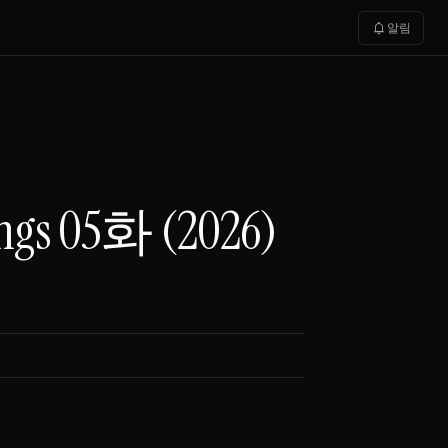
notifications
알림
s 05화 (2026)