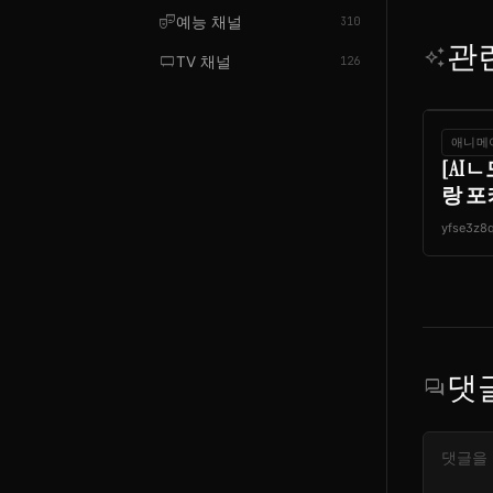
theater_comedy
예능 채널
310
관
auto_awesome
tv_gen
TV 채널
126
애니메
[AI
랑 포
yfse3z8
댓
forum