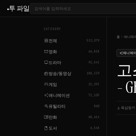
투 파일
CATEGORY
chevron_right
홈
애니메
grid_view
전체
532,079
movie
영화
66,818
애니메
auto_awesome
tv
드라마
고스
93,543
radio
방송/동영상
188,339
- G
sports_esports
게임
15,293
auto_awesome
애니메이션
71,105
build
유틸리티
860
육삼핑키
person
ca
menu_book
만화
68,614
book
도서
6,548