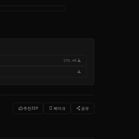
download
270.4M
download
thumb_up
bookmark_border
share
추천
329
북마크
공유