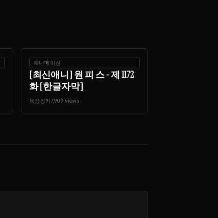
애니메이션
[최신애니] 원 피 스 - 제 1172
화 [한글자막]
육삼핑키
7,909 views