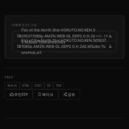
다운로드
2개 파일
Fist.of.the.North.Star.HOKUTO.NO.KEN.S
folder_zip
download
01E07.1080p.AMZN.WEB-DL.DDP2.0.H.26
444.1M
Fist.of.the.North.Star.HOKUTO.NO.KEN.S01E07.
5.MSubs-ToonsHub.mkv
folder_zip
download
1080p.AMZN.WEB-DL.DDP2.0.H.265.MSubs-To
onsHub.srt
TAGS
북두의
07화
FIST
OF
THE
thumb_up
bookmark_border
share
추천
319
북마크
공유