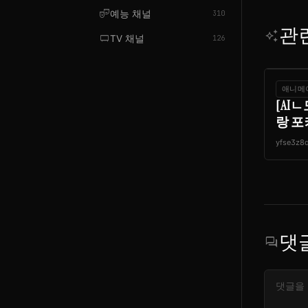
theater_comedy
예능 채널
310
관
auto_awesome
tv_gen
TV 채널
126
애니메
[AI
랑 포
yfse3z8
댓
forum