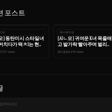
련 포스트
이션
애니메이션
ㄴ모] 동탄미시 스타일녀
[AIㄴ모] 귀여운 K녀 목줄매
커치다가 떡ㅊI는 현...
고 발가락 빨아주며 벌리...
q
7,127 views
공이공란
6,219 views
글