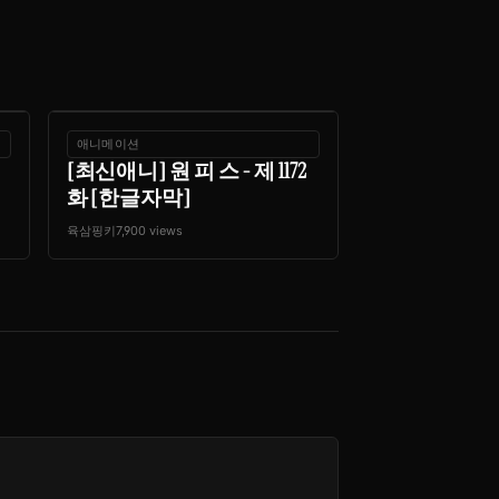
애니메이션
[최신애니] 원 피 스 - 제 1172
화 [한글자막]
육삼핑키
7,900 views