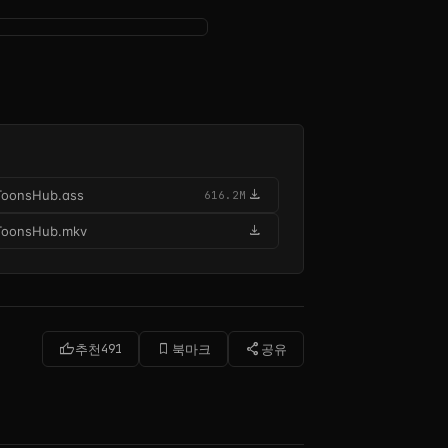
download
ToonsHub.ass
616.2M
download
ToonsHub.mkv
thumb_up
bookmark_border
share
추천
491
북마크
공유