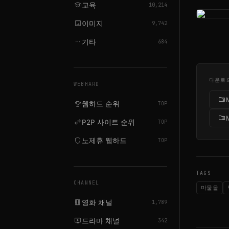
school
교육
10,214
image
이미지
9,742
more_horiz
기타
684
다운로
WEBHARD
folder_zip
emoji_events
웹하드 순위
TOP
folder_zip
swap_horiz
P2P 사이트 순위
TOP
shield
노제휴 웹하드
TOP
TAGS
CHANNEL
마물을
local_movies
영화 채널
1,789
live_tv
드라마 채널
342