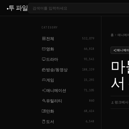
투 파일
CATEGORY
chevron_right
홈
애니메
grid_view
전체
532,079
movie
영화
66,818
애니메
auto_awesome
tv
드라마
마
93,543
radio
방송/동영상
188,339
서 
sports_esports
게임
15,293
auto_awesome
애니메이션
71,105
build
유틸리티
860
펑크베사
person
ca
menu_book
만화
68,614
book
도서
6,548