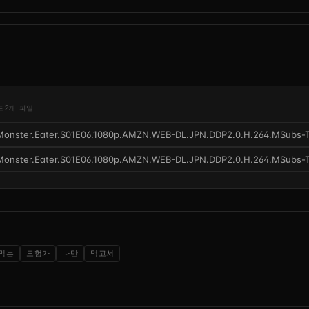
드
2개 파일
Monster.Eater.S01E06.1080p.AMZN.WEB-DL.JPN.DDP2.0.H.264.MSubs-
Monster.Eater.S01E06.1080p.AMZN.WEB-DL.JPN.DDP2.0.H.264.MSubs-
먹는
모험가
나만
먹고서