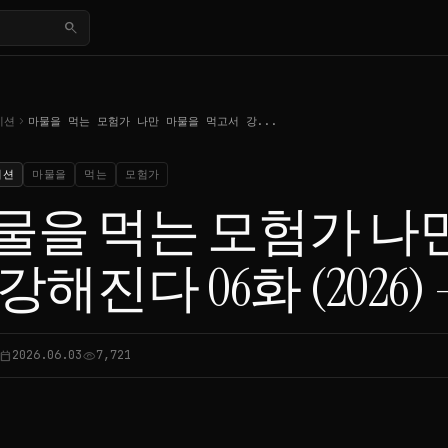
search
chevron_right
이션
마물을 먹는 모험가 나만 마물을 먹고서 강...
이션
마물을
먹는
모험가
물을 먹는 모험가 나
강해진다 06화 (2026) -
2026.06.03
7,721
lendar_today
visibility