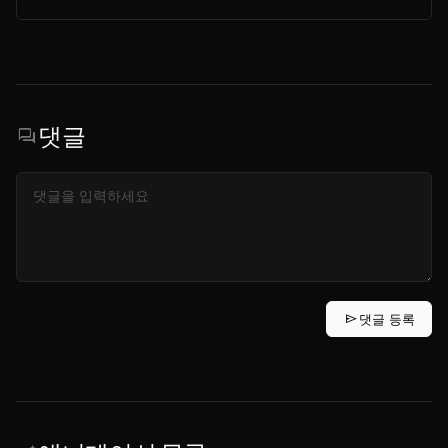
댓글
forum
send
댓글 등록