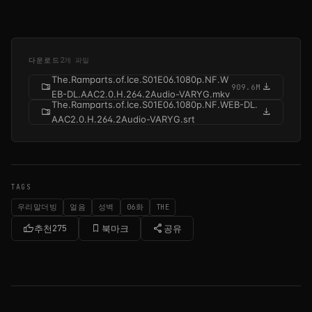
다운로드
2개 파일
The.Ramparts.of.Ice.S01E06.1080p.NF.W
folder_zip
download
909.6M
EB-DL.AAC2.0.H.264.2Audio-VARYG.mkv
The.Ramparts.of.Ice.S01E06.1080p.NF.WEB-DL.
folder_zip
download
AAC2.0.H.264.2Audio-VARYG.srt
TAGS
우리말더빙
얼음
성벽
06화
THE
thumb_up
bookmark_border
share
추천
275
북마크
공유