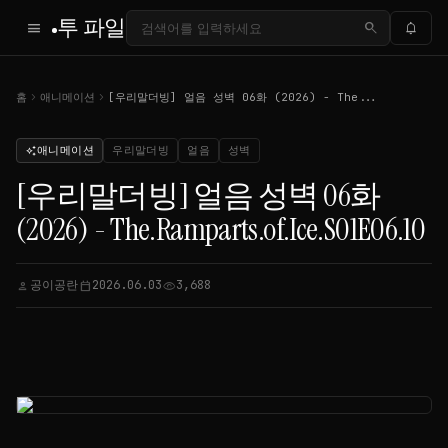
투 파일
menu
search
notifications
chevron_right
chevron_right
홈
애니메이션
[우리말더빙] 얼음 성벽 06화 (2026) - The...
애니메이션
우리말더빙
얼음
성벽
auto_awesome
[우리말더빙] 얼음 성벽 06화
(2026) - The.Ramparts.of.Ice.S01E06.10
공이공란
2026.06.03
3,688
person
calendar_today
visibility