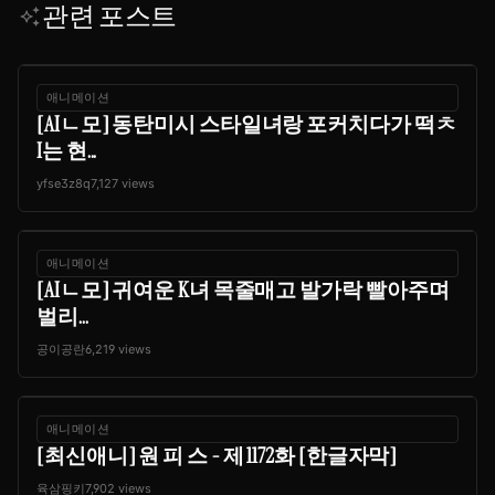
관련 포스트
auto_awesome
애니메이션
[AIㄴ모] 동탄미시 스타일녀랑 포커치다가 떡ㅊ
I는 현...
yfse3z8q
7,127 views
애니메이션
[AIㄴ모] 귀여운 K녀 목줄매고 발가락 빨아주며
벌리...
공이공란
6,219 views
애니메이션
[최신애니] 원 피 스 - 제 1172화 [한글자막]
육삼핑키
7,902 views