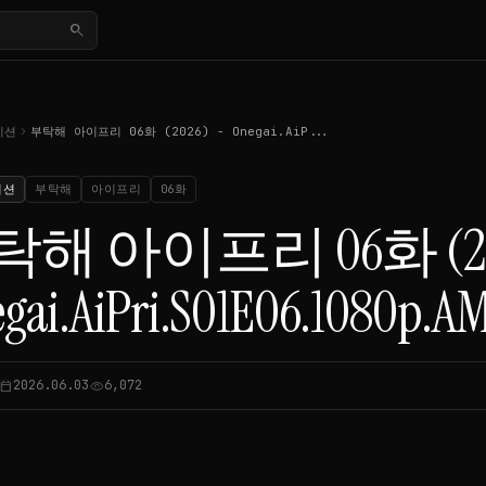
search
chevron_right
이션
부탁해 아이프리 06화 (2026) - Onegai.AiP...
이션
부탁해
아이프리
06화
해 아이프리 06화 (202
gai.AiPri.S01E06.1080p.
2026.06.03
6,072
lendar_today
visibility