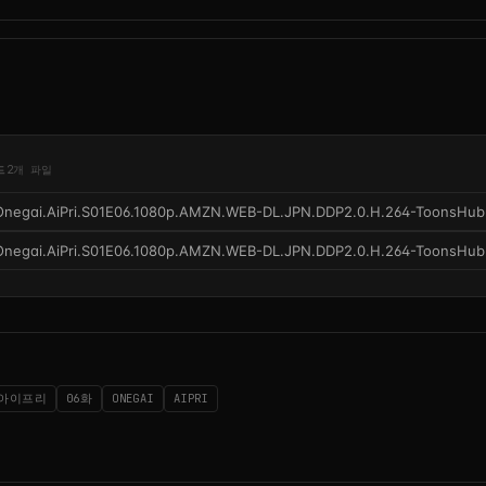
드
2개 파일
Onegai.AiPri.S01E06.1080p.AMZN.WEB-DL.JPN.DDP2.0.H.264-ToonsHub
Onegai.AiPri.S01E06.1080p.AMZN.WEB-DL.JPN.DDP2.0.H.264-ToonsHub.
아이프리
06화
ONEGAI
AIPRI