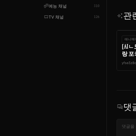
theater_comedy
예능 채널
310
관
auto_awesome
tv_gen
TV 채널
126
애니메
[AI
랑 포
yfse3z8
댓
forum