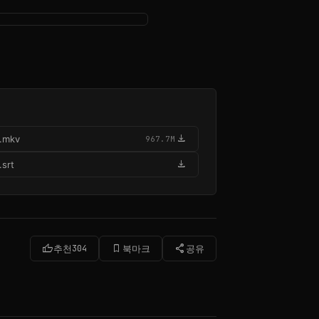
download
.mkv
967.7M
download
srt
thumb_up
bookmark_border
share
추천
304
북마크
공유