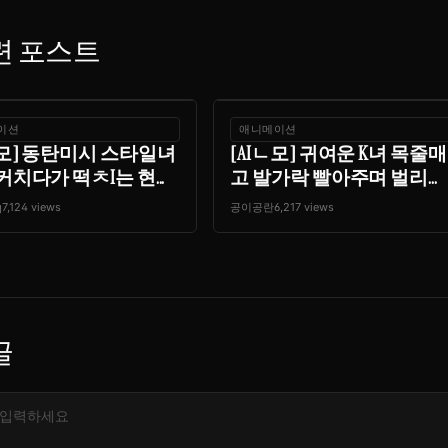
련 포스트
이션
애니메이션
ㄴ모] 동탄미시 스타일녀
[AIㄴ모] 귀여운 K녀 목줄매
커치다가 떡ㅊI는 현...
고 발가락 빨아주며 벌리...
q
7,124 views
공이공란
6,217 views
글