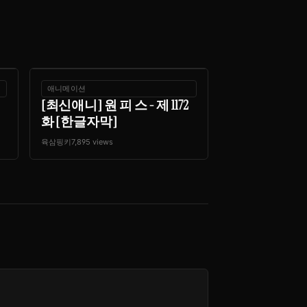
애니메이션
[최신애니] 원 피 스 - 제 1172
화 [한글자막]
육삼핑키
7,895 views