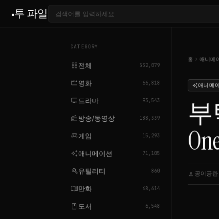
투 파일
CATEGORY
chevron_right
홈
애니메
grid_view
전체
532,079
movie
영화
66,818
애니메
auto_awesome
tv
드라마
부탁
93,543
radio
방송/동영상
188,339
One
sports_esports
게임
15,293
auto_awesome
애니메이션
71,105
build
유틸리티
860
공이공란
person
ca
menu_book
만화
68,614
book
도서
6,548