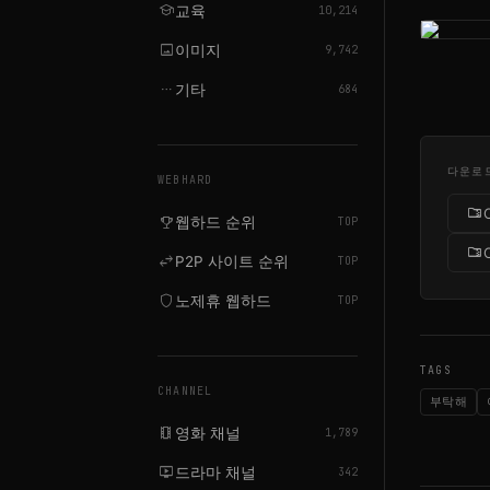
school
교육
10,214
image
이미지
9,742
more_horiz
기타
684
다운로
WEBHARD
folder_zip
emoji_events
웹하드 순위
TOP
folder_zip
swap_horiz
P2P 사이트 순위
TOP
shield
노제휴 웹하드
TOP
TAGS
CHANNEL
부탁해
local_movies
영화 채널
1,789
live_tv
드라마 채널
342