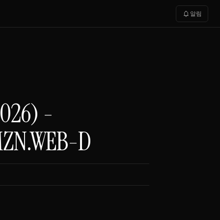
notifications
알림
6) -
AMZN.WEB-D