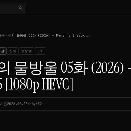
search
chevron_right
이션
신의 물방울 05화 (2026) - Kami no Shizuk...
이션
신의
물방울
05화
 물방울 05화 (2026) - K
5 [1080p HEVC]
이
2026.06.03
6,452
calendar_today
visibility