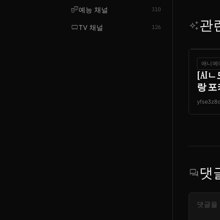
theater_comedy
예능 채널
310
관
auto_awesome
tv_gen
TV 채널
126
애니메
[AI
랑 포
yfse3z8
댓
forum