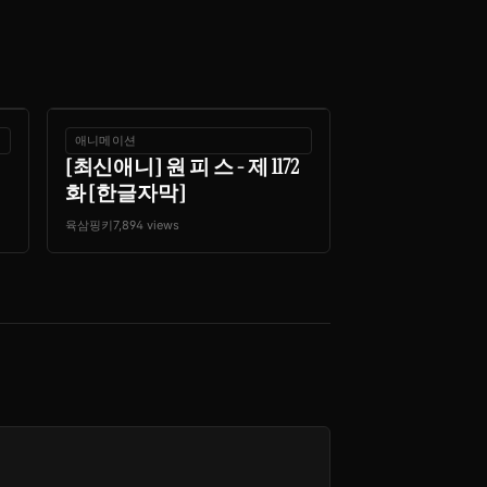
애니메이션
[최신애니] 원 피 스 - 제 1172
화 [한글자막]
육삼핑키
7,894 views