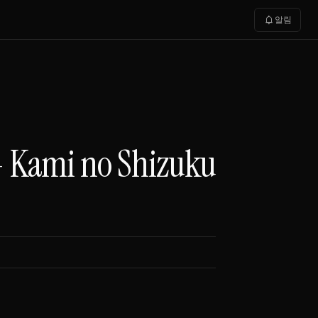
notifications
알림
ami no Shizuku