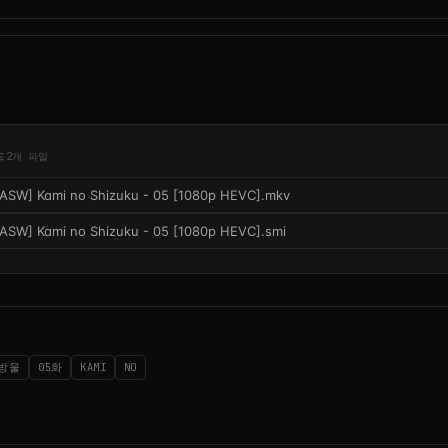
드
2개 파일
[ASW] Kami no Shizuku - 05 [1080p HEVC].mkv
[ASW] Kami no Shizuku - 05 [1080p HEVC].smi
방울
05화
KAMI
NO