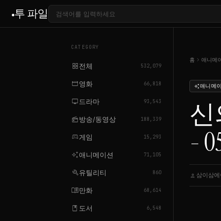
투 파일
CATEGORY
chevron_right
홈
애니메
grid_view
전체
532,079
movie
영화
66,818
애니메
auto_awesome
tv
드라마
신의
93,543
radio
방송/동영상
188,339
- 0
sports_esports
게임
15,293
auto_awesome
애니메이션
71,105
build
유틸리티
860
삼이삼에
person
menu_book
만화
68,614
book
도서
6,548