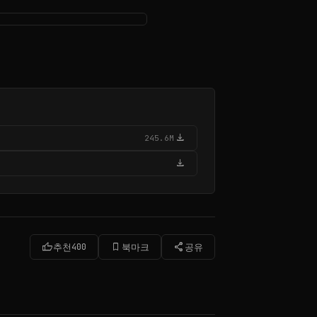
download
245.6M
download
thumb_up
bookmark_border
share
추천
400
북마크
공유