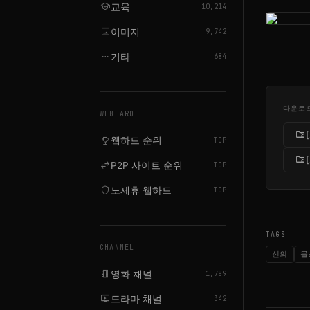
school
교육
10,214
image
이미지
9,742
more_horiz
기타
684
다운로
WEBHARD
folder_zip
emoji_events
웹하드 순위
TOP
folder_zip
swap_horiz
P2P 사이트 순위
TOP
shield
노제휴 웹하드
TOP
TAGS
CHANNEL
신의
물
local_movies
영화 채널
1,789
live_tv
드라마 채널
342