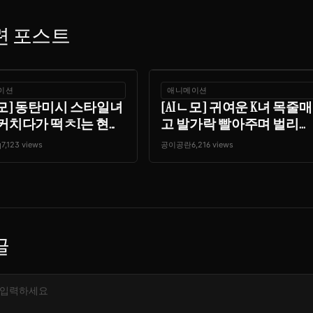
련 포스트
이션
애니메이션
ㄴ모] 동탄미시 스타일녀
[AIㄴ모] 귀여운 K녀 목줄매
커치다가 떡ㅊI는 현...
고 발가락 빨아주며 벌리...
q
7,123 views
공이공란
6,216 views
글