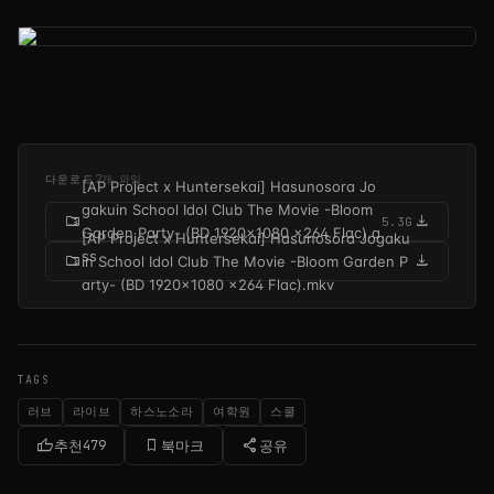
다운로드
2개 파일
[AP Project x Huntersekai] Hasunosora Jo
gakuin School Idol Club The Movie -Bloom
folder_zip
download
5.3G
Garden Party- (BD 1920x1080 x264 Flac).a
[AP Project x Huntersekai] Hasunosora Jogaku
ss
folder_zip
download
in School Idol Club The Movie -Bloom Garden P
arty- (BD 1920x1080 x264 Flac).mkv
TAGS
러브
라이브
하스노소라
여학원
스쿨
thumb_up
bookmark_border
share
추천
479
북마크
공유