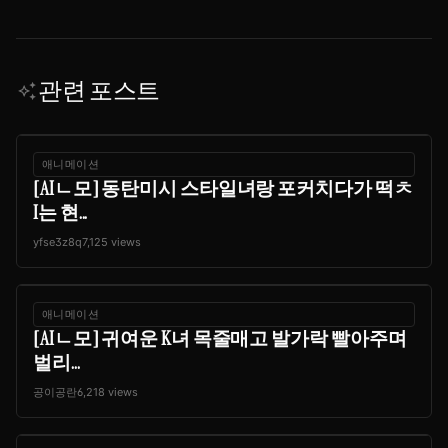
관련 포스트
auto_awesome
애니메이션
[AIㄴ모] 동탄미시 스타일녀랑 포커치다가 떡ㅊ
I는 현...
yfse3z8q
7,125 views
애니메이션
[AIㄴ모] 귀여운 K녀 목줄매고 발가락 빨아주며
벌리...
공이공란
6,218 views