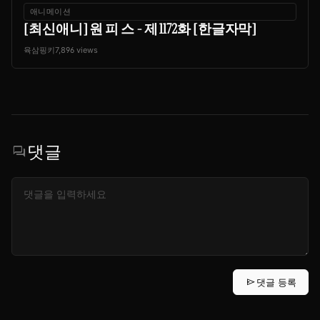
애니메이션
[최신애니] 원 피 스 - 제 1172화 [한글자막]
육삼핑키
7,896 views
댓글
forum
send
댓글 등록