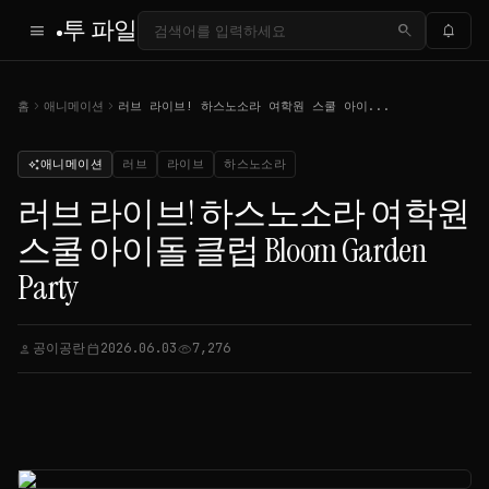
투 파일
menu
search
notifications
chevron_right
chevron_right
홈
애니메이션
러브 라이브! 하스노소라 여학원 스쿨 아이...
애니메이션
러브
라이브
하스노소라
auto_awesome
러브 라이브! 하스노소라 여학원
스쿨 아이돌 클럽 Bloom Garden
Party
공이공란
2026.06.03
7,276
person
calendar_today
visibility