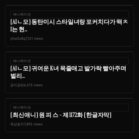
애니메이션
[AIㄴ모] 동탄미시 스타일녀랑 포커치다가 떡ㅊ
I는 현...
yfse3z8q
7,121 views
애니메이션
[AIㄴ모] 귀여운 K녀 목줄매고 발가락 빨아주며
벌리...
공이공란
6,213 views
애니메이션
[최신애니] 원 피 스 - 제 1172화 [한글자막]
육삼핑키
7,892 views