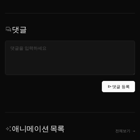
댓글
forum
send
댓글 등록
애니메이션 목록
auto_awesome
전체보기 →