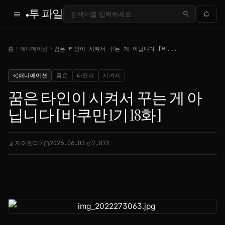
투 파일
menu
search
notifications
chevron_right
chevron_right
홈
애니메이션
꿈은 타인이 시켜서 꾸는 게 아닙니다 [바...
애니메이션
꿈은
타인이
시켜서
auto_awesome
꿈은 타인이 시켜서 꾸는 게 아
닙니다 [바쿠만 1기 18화]
제이엔터7
2026.06.03
7,872
person
calendar_today
visibility