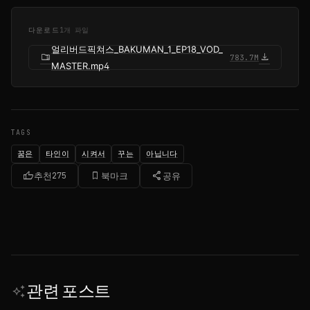
다운로드
1개 파일
얼리버드픽쳐스_BAKUMAN_1_EP18_VOD_
folder_zip
download
783.7M
MASTER.mp4
TAGS
꿈은
타인이
시켜서
꾸는
아닙니다
thumb_up
bookmark_border
share
추천
275
북마크
공유
관련 포스트
auto_awesome