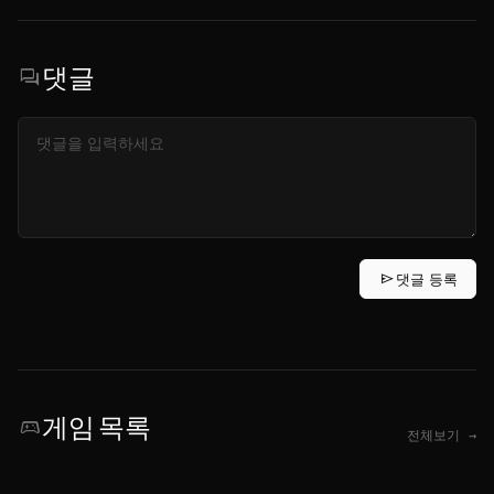
댓글
forum
send
댓글 등록
게임 목록
sports_esports
전체보기 →