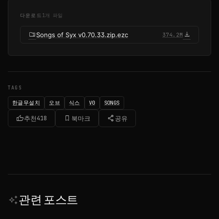
다운로드
1개 파일
folder_zip
download
Songs of Syx v0.70.33.zip.ezc
374.2M
TAGS
한글무설치
오브
식스
V0
SONGS
thumb_up
bookmark_border
share
추천
418
북마크
공유
관련 포스트
auto_awesome