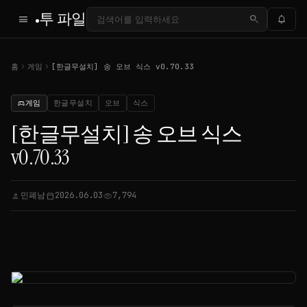
투 파일
menu
search
notifications
chevron_right
chevron_right
홈
게임
[한글무설치] 송 오브 식스 v0.70.33
게임
한글무설치
오브
식스
sports_esports
[한글무설치] 송 오브 식스
v0.70.33
민폐남
2026.06.03
7,794
person
calendar_today
visibility