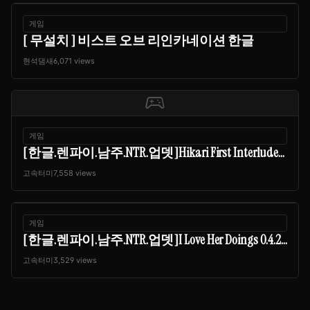
게임
[ 무설치 ] 비스트 오브 리인카네이션 한글
현석댐새
6,071 views
sports_esports
게임
[한글.렌파이.남주.NTR.업뎃]Hikari First Interlude...
고속터미
7,558 views
게임
[한글.렌파이.남주.NTR.업뎃]I Love Her Doings 0.4.2...
고속터미
3,529 views