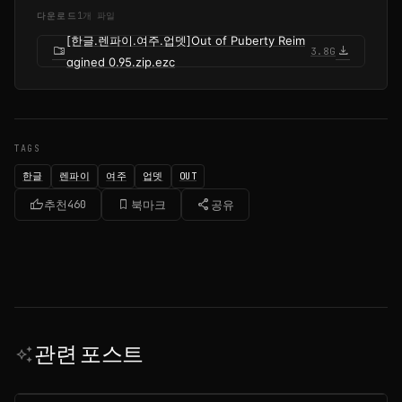
다운로드
1개 파일
[한글.렌파이.여주.업뎃]Out of Puberty Reim
folder_zip
download
3.8G
agined 0.95.zip.ezc
TAGS
한글
렌파이
여주
업뎃
OUT
thumb_up
bookmark_border
share
추천
460
북마크
공유
관련 포스트
auto_awesome