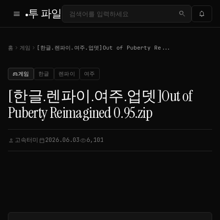
투 파일
menu
search
notifications
chevron_right
chevron_right
홈
게임
[한글.렌파이.여주.업뎃]Out of Puberty Re...
게임
한글
렌파이
여주
sports_esports
[한글.렌파이.여주.업뎃]Out of
Puberty Reimagined 0.95.zip
고속터미
2026.06.03
6,101
person
calendar_today
visibility