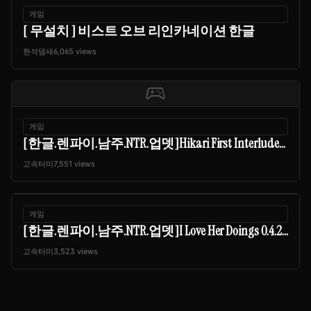
게임
[ 무설치 ] 비스트 오브 리인카네이션 한글
현석댐새
6,065 views
sports_esports
게임
[한글.렌파이.남주.NTR.업뎃]Hikari First Interlude...
고속터미
7,551 views
게임
[한글.렌파이.남주.NTR.업뎃]I Love Her Doings 0.4.2...
고속터미
3,523 views