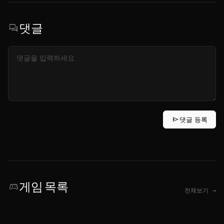
댓글
forum
send
댓글 등록
게임 목록
sports_esports
전체보기 →