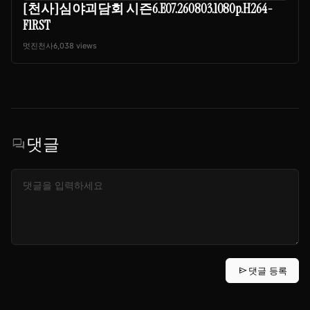
[천사]심야괴담회 시즌6.E07.260803.1080p.H264-
F1RST
멋진천사
6,038 views
댓글
forum
send
댓글 등록