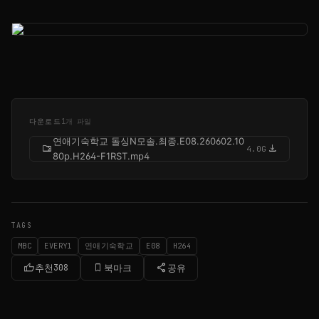
다운로드
1개 파일
연애기숙학교 돌싱N모솔.최종.E08.260602.10
folder_zip
download
4.0G
80p.H264-F1RST.mp4
TAGS
MBC
EVERY1
연애기숙학교
E08
H264
thumb_up
bookmark_border
share
추천
308
북마크
공유