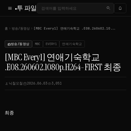
투 파일
menu
search
notifications
chevron_right
chevron_right
홈
방송/동영상
[MBC Every1] 연애기숙학교 .E08.260602.10...
방송/동영상
MBC
EVERY1
연애기숙학교
radio
[MBC Every1] 연애기숙학교
.E08.260602.1080p.H264-F1RST 최종
닉칠오칠
2026.06.03
3,051
person
calendar_today
visibility
최종