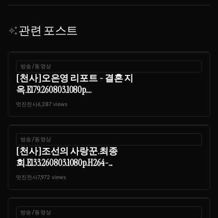
관련 포스트
auto_awesome
방송/동영상
[천사]오은영 리포트 - 결혼 지
옥.E179.260803.1080p....
멋진천사
6,287 views
방송/동영상
[천사]조선의 사랑꾼.최종
회.E133.260803.1080p.H264-...
멋진천사
7,972 views
방송/동영상