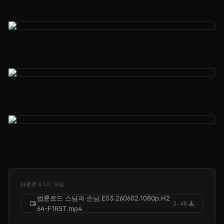
다운로드
1개 파일
법륜로드 스님과 손님.E03.260602.1080p.H2
folder_zip
download
2.4G
64-F1RST.mp4