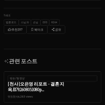
TAGS
법륜로드
스님과
손님
E03
H264
thumb_up
bookmark_border
share
추천
207
북마크
공유
관련 포스트
auto_awesome
방송/동영상
[천사]오은영 리포트 - 결혼 지
옥.E179.260803.1080p....
멋진천사
6,283 views