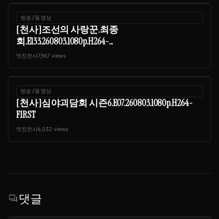
방송/동영상
[천사]조선의 사랑꾼.최종
회.E133.260803.1080p.H264-...
멋진천사
7,967 views
방송/동영상
[천사]심야괴담회 시즌6.E07.260803.1080p.H264-
F1RST
멋진천사
6,032 views
댓글
forum