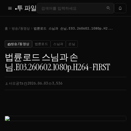
투 파일
menu
search
notifications
chevron_right
chevron_right
홈
방송/동영상
법륜로드 스님과 손님.E03.260602.1080p.H2...
방송/동영상
법륜로드
스님과
손님
radio
법륜로드 스님과 손
님.E03.260602.1080p.H264-F1RST
사오공ts
2026.06.03
3,536
person
calendar_today
visibility