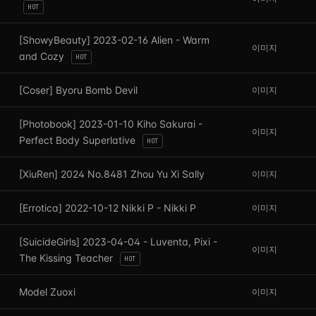
HOT
[ShowyBeauty] 2023-02-16 Alien - Warm
이미지
and Cozy
HOT
[Coser] Byoru Bomb Devil
이미지
[Photobook] 2023-01-10 Kiho Sakurai -
이미지
Perfect Body Superlative
HOT
[XiuRen] 2024 No.8481 Zhou Yu Xi Sally
이미지
[Errotica] 2022-10-12 Nikki P - Nikki P
이미지
[SuicideGirls] 2023-04-04 - Luventa, Pixi -
이미지
The Kissing Teacher
HOT
Model Zuoxi
이미지