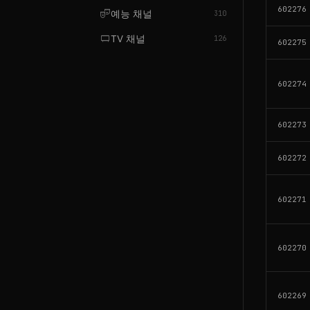
602276
theater_comedy
예능 채널
310
tv_gen
TV 채널
126
602275
602274
602273
602272
602271
602270
602269