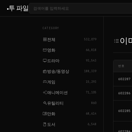
투 파일
CATEGORY
이미
이
grid_view
전체
format_list_bulleted
532,079
movie
영화
66,818
tv
드라마
93,543
번호
radio
방송/동영상
188,339
602287
sports_esports
게임
15,293
auto_awesome
애니메이션
71,105
602286
build
유틸리티
860
602285
menu_book
만화
68,614
book
도서
6,548
602284