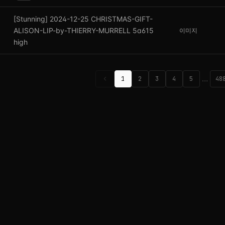
[Stunning] 2024-12-25 CHRISTMAS-GIFT-
ALISON-LIP-by-THIERRY-MURRELL 5a615
이미지
high
chevron_left
…
1
2
3
4
5
48