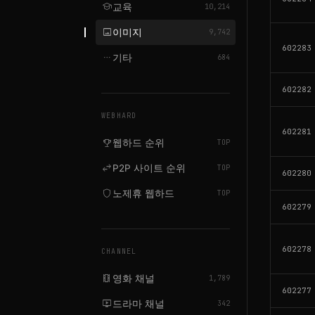
school
교육
10,214
image
이미지
9,742
602283
more_horiz
기타
684
602282
WEBHARD
602281
emoji_events
웹하드 순위
TOP
swap_horiz
P2P 사이트 순위
TOP
602280
shield
노제휴 웹하드
TOP
602279
602278
CHANNEL
local_movies
영화 채널
1,789
602277
live_tv
드라마 채널
342