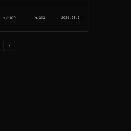
alxh100
4,282
2026.08.04
chevron_right
8