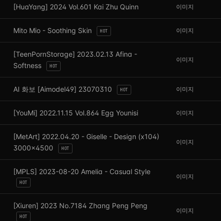
[HuaYang] 2024 Vol.601 Kai Zhu Quinn
이미지
Mito Mio - Soothing Skin
이미지
HOT
[TeenPornStorage] 2023.02.13 Afina -
이미지
Softness
HOT
AI 화보 [Aimodel49] 23070310
이미지
HOT
[YouMi] 2022.11.15 Vol.864 Egg Younisi
이미지
[MetArt] 2022.04.20 - Giselle - Design (x104)
이미지
3000x4500
HOT
[MPLS] 2023-08-20 Amelia - Casual Style
이미지
HOT
[Xiuren] 2023 No.7184 Zhang Peng Peng
이미지
HOT