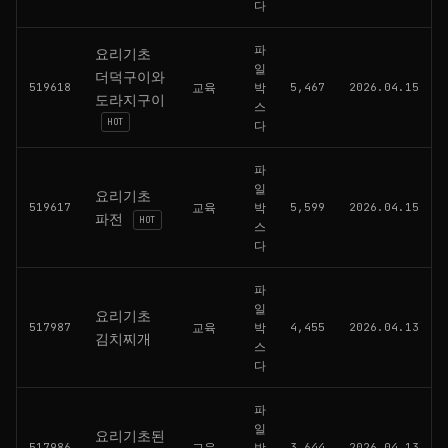
다
파
요리기초
일
더덕구이와
519618
교육
박
5,467
2026.04.15
도라지구이
스
HOT
다
파
일
요리기초
519617
교육
박
5,599
2026.04.15
파전
HOT
스
다
파
일
요리기초
517987
교육
박
4,455
2026.04.13
김치찌개
스
다
파
일
요리기초된
517986
교육
박
3,644
2026.04.13