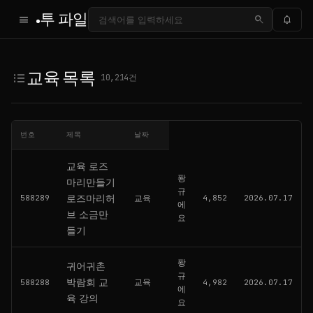
투 파일
menu
search
notifications
교육 목록 — 투 파일
교육 목록
format_list_bulleted
10,214건
번호
제목
날짜
교육 로즈
퐝
마리만들기
규
로즈마리허
588289
교육
4,852
2026.07.17
에
브 소금만
요
들기
퐝
귀어귀촌
규
박람회 교
교육
588288
4,982
2026.07.17
에
육 강의
요