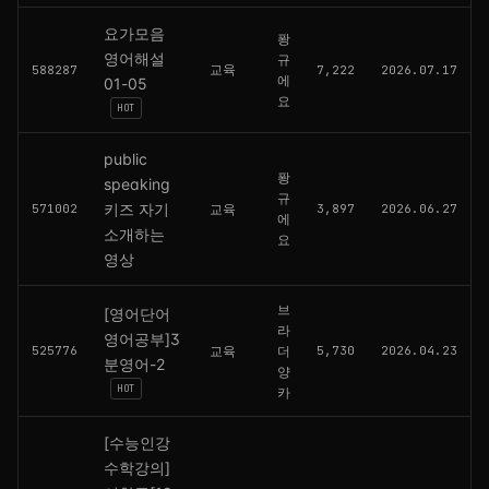
요가모음
퐝
영어해설
규
교육
588287
7,222
2026.07.17
에
01-05
요
HOT
public
퐝
speaking
규
키즈 자기
571002
교육
3,897
2026.06.27
에
소개하는
요
영상
브
[영어단어
라
영어공부]3
525776
교육
더
5,730
2026.04.23
분영어-2
양
HOT
카
[수능인강
수학강의]