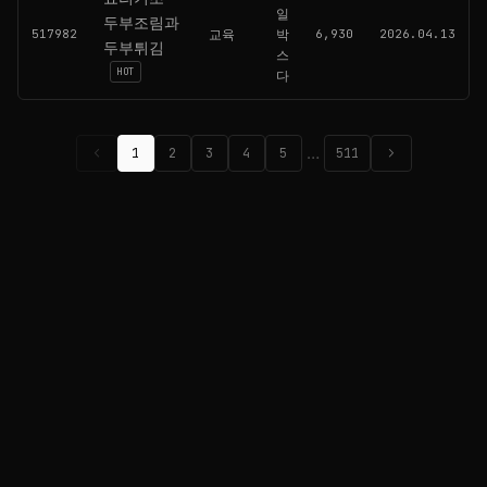
일
두부조림과
517982
교육
박
6,930
2026.04.13
두부튀김
스
HOT
다
chevron_left
…
chevron_right
1
2
3
4
5
511