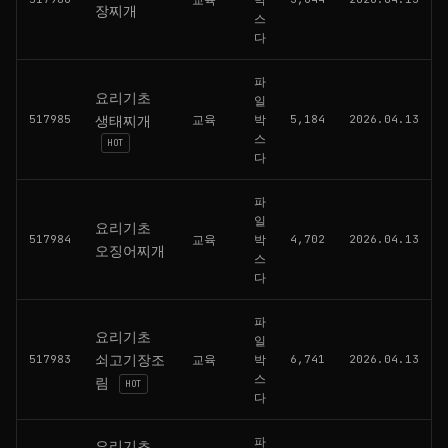
장찌개
스
다
파
요리기초
일
517985
생태찌개
교육
박
5,184
2026.04.13
스
HOT
다
파
일
요리기초
517984
교육
박
4,702
2026.04.13
오징어찌개
스
다
파
요리기초
일
쇠고기장조
517983
교육
박
6,741
2026.04.13
스
림
HOT
다
파
요리기초