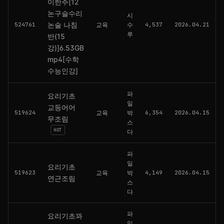
이한주[12
논구슬수리
시
논술 나침
524761
교육
수
4,537
2026.04.21
루
반(15
강)]6.53GB
mp4[수학
수능인강]
파
요리기초
일
교등어어
519624
교육
박
6,354
2026.04.15
무조림
스
HOT
다
파
일
요리기초
519623
교육
박
4,149
2026.04.15
연근조림
스
다
파
요리기초꽈
일