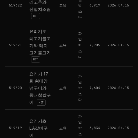
리고추와
519622
교육
박
6,917
2026.04.15
잔멸치조림
스
HOT
다
요리기초
파
쇠고기불고
일
519621
기와 돼지
교육
박
7,905
2026.04.15
스
고기불고기
다
HOT
요리기 17
파
회 황태양
일
념구이와
519620
교육
박
7,604
2026.04.15
스
황태찹쌀구
다
이
HOT
파
요리기초
일
LA갈비구
519619
교육
박
3,834
2026.04.15
스
이