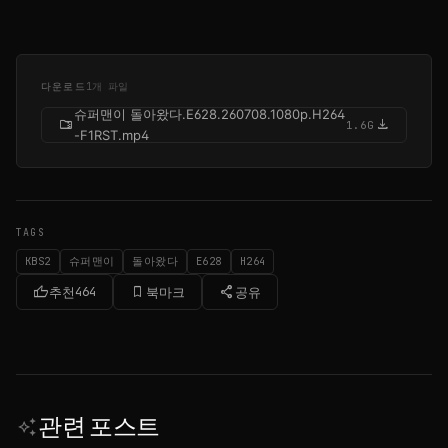
다운로드
1개 파일
슈퍼맨이 돌아왔다.E628.260708.1080p.H264
folder_zip
download
1.6G
-F1RST.mp4
TAGS
KBS2
슈퍼맨이
돌아왔다
E628
H264
thumb_up
bookmark_border
share
추천
464
북마크
공유
관련 포스트
auto_awesome