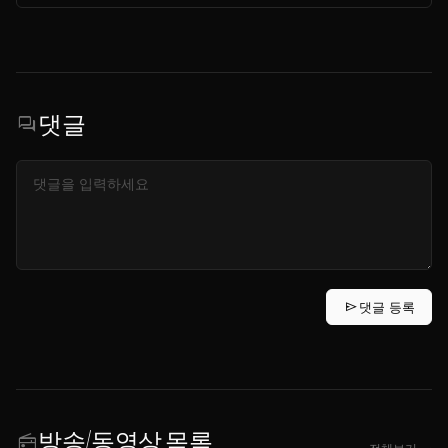
댓글
forum
send
댓글 등록
방송/동영상 목록
radio