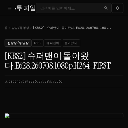
투 파일
menu
search
notifications
chevron_right
chevron_right
홈
방송/동영상
[KBS2] 슈퍼맨이 돌아왔다.E628.260708.108...
방송/동영상
KBS2
슈퍼맨이
돌아왔다
radio
[KBS2] 슈퍼맨이 돌아왔
다.E628.260708.1080p.H264-F1RST
cab1hc7b
2026.07.09
7,563
person
calendar_today
visibility