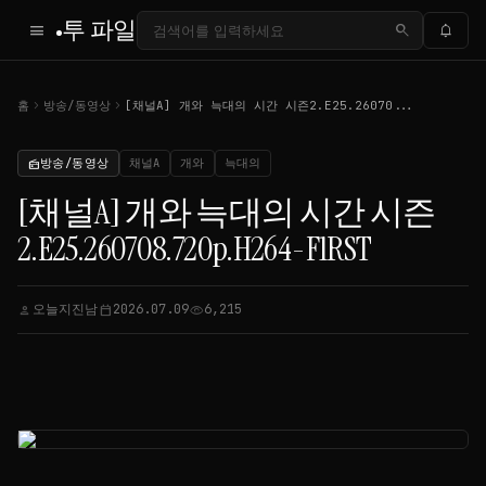
투 파일
menu
search
notifications
chevron_right
chevron_right
홈
방송/동영상
[채널A] 개와 늑대의 시간 시즌2.E25.26070...
방송/동영상
채널A
개와
늑대의
radio
[채널A] 개와 늑대의 시간 시즌
2.E25.260708.720p.H264-F1RST
오늘지진남
2026.07.09
6,215
person
calendar_today
visibility