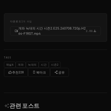
다운로드
1개 파일
개와 늑대의 시간 시즌2.E25.260708.720p.H2
folder_zip
download
2.0G
64-F1RST.mp4
TAGS
채널A
개와
늑대의
시간
시즌2
thumb_up
bookmark_border
share
추천
228
북마크
공유
관련 포스트
auto_awesome