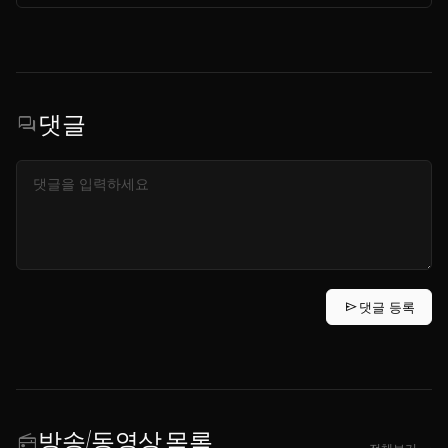
댓글
forum
send
댓글 등록
방송/동영상 목록
radio