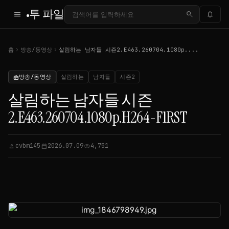
투 파일
menu
search
notifications
chevron_right
chevron_right
홈
방송/동영상
살림하는 남자들 시즌2.E463.260704.1080p....
방송/동영상
살림하는
남자들
시즌2
radio
살림하는 남자들 시즌
2.E463.260704.1080p.H264-F1RST
cvbm145
2026.07.09
4,751
person
calendar_today
visibility