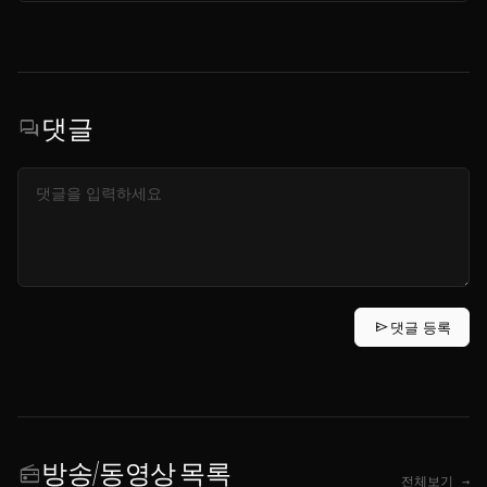
댓글
forum
send
댓글 등록
방송/동영상 목록
radio
전체보기 →