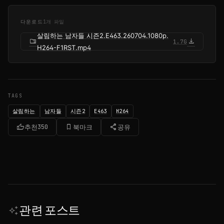
다운로드
1개 파일
살림하는 남자들 시즌2.E463.260704.1080p.
folder_zip
download
1.7G
H264-F1RST.mp4
TAGS
살림하는
남자들
시즌2
E463
H264
thumb_up
bookmark_border
share
추천
350
북마크
공유
관련 포스트
auto_awesome