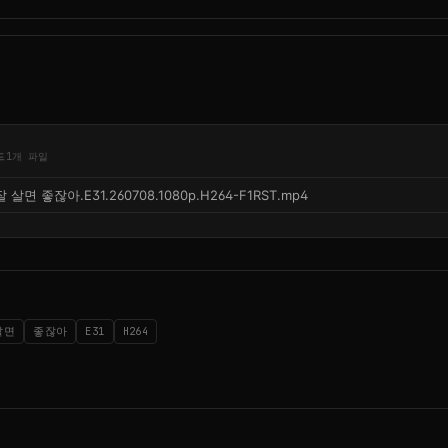
드
1개 파일
잘 살면 좋잖아.E31.260708.1080p.H264-F1RST.mp4
살면
좋잖아
E31
H264