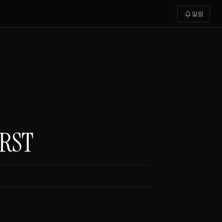
notifications
알림
1RST