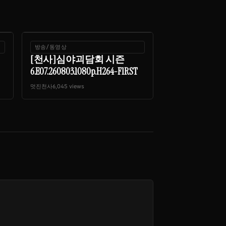
방송/동영상
[천사]심야괴담회 시즌
6.E07.260803.1080p.H264-F1RST
멋진천사
6,045 views