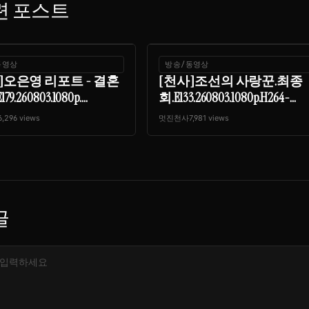
련 포스트
동영상
방송/동영상
]오은영 리포트 - 결혼
[천사]조선의 사랑꾼.최종
9.260803.1080p....
회.E133.260803.1080p.H264-...
6,296 views
멋진천사
7,981 views
글