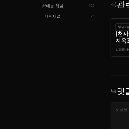
관
auto_awesome
theater_comedy
예능 채널
310
tv_gen
TV 채널
126
방송/
[천사
지옥.E17
멋진천사
댓
forum