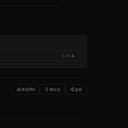
download
1.6G
thumb_up
bookmark_border
share
추천
256
북마크
공유