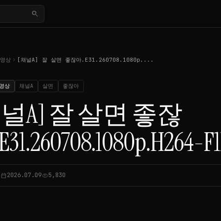
search
chevron_right
동영상
[채널A] 잘 살면 좋잖아.E31.260708.1080p....
영상
채널A
살면
좋잖아
채널A] 잘 살면 좋잖
31.260708.1080p.H264-F
2026.07.09
5,830
calendar_today
visibility