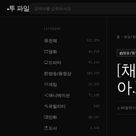
투 파일
CATEGORY
chevron_right
홈
방송/
grid_view
전체
532,079
movie
영화
66,818
방송/동
radio
tv
드라마
[
93,543
radio
방송/동영상
188,339
아.E
sports_esports
게임
15,293
auto_awesome
애니메이션
71,105
build
유틸리티
860
mz팔육이
person
menu_book
만화
68,614
book
도서
6,548