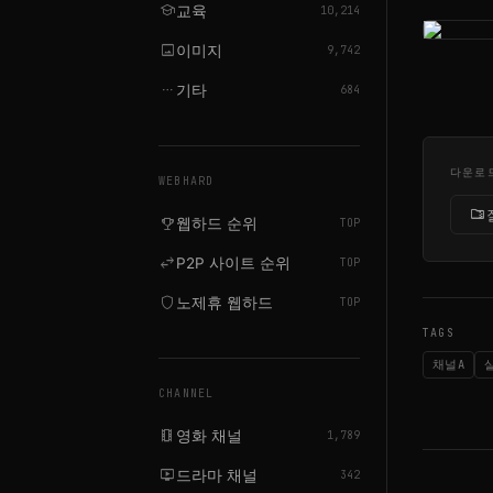
school
교육
10,214
image
이미지
9,742
more_horiz
기타
684
다운로
WEBHARD
folder_zip
emoji_events
웹하드 순위
TOP
swap_horiz
P2P 사이트 순위
TOP
shield
노제휴 웹하드
TOP
TAGS
채널A
CHANNEL
local_movies
영화 채널
1,789
live_tv
드라마 채널
342