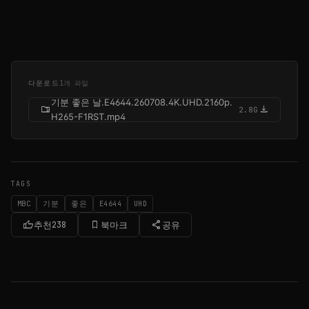
다운로드
1개 파일
기분 좋은 날.E4644.260708.4K.UHD.2160p.
folder_zip
download
2.8G
H265-F1RST.mp4
TAGS
MBC
기분
좋은
E4644
UHD
thumb_up
bookmark_border
share
추천
238
북마크
공유