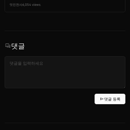
멋진천사
6,054 views
댓글
forum
send
댓글 등록