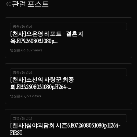
관련 포스트
auto_awesome
방송/동영상
[천사]오은영 리포트 - 결혼 지
옥.E179.260803.1080p....
멋진천사
6,309 views
방송/동영상
[천사]조선의 사랑꾼.최종
회.E133.260803.1080p.H264-...
멋진천사
7,991 views
방송/동영상
[천사]심야괴담회 시즌6.E07.260803.1080p.H264-
F1RST