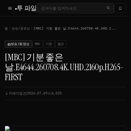
투 파일
menu
search
notifications
chevron_right
chevron_right
홈
방송/동영상
[MBC] 기분 좋은 날.E4644.260708.4K.UHD.2...
방송/동영상
MBC
기분
좋은
radio
[MBC] 기분 좋은
날.E4644.260708.4K.UHD.2160p.H265-
F1RST
카페이일
2026.07.09
6,025
person
calendar_today
visibility