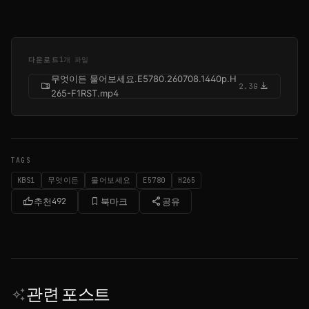
다운로드
1개 파일
무엇이든 물어보세요.E5780.260708.1440p.H
folder_zip
download
2.3G
265-F1RST.mp4
TAGS
KBS1
무엇이든
물어보세요
E5780
H265
thumb_up
bookmark_border
share
추천
492
북마크
공유
관련 포스트
auto_awesome