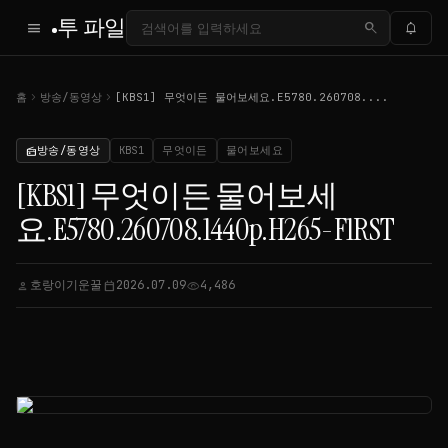
투 파일
menu
search
notifications
chevron_right
chevron_right
홈
방송/동영상
[KBS1] 무엇이든 물어보세요.E5780.260708....
방송/동영상
KBS1
무엇이든
물어보세요
radio
[KBS1] 무엇이든 물어보세
요.E5780.260708.1440p.H265-F1RST
호랑이기운꿀
2026.07.09
4,486
person
calendar_today
visibility