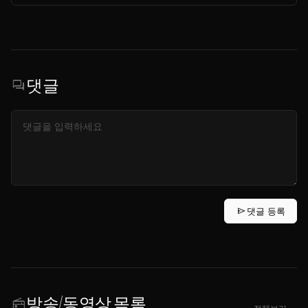
댓글
forum
send
댓글 등록
방송/동영상 목록
radio