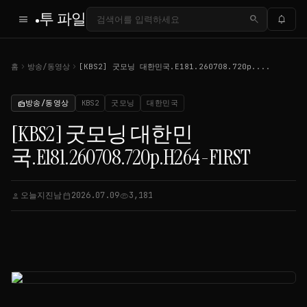
투 파일
menu
search
notifications
chevron_right
chevron_right
홈
방송/동영상
[KBS2] 굿모닝 대한민국.E181.260708.720p....
방송/동영상
KBS2
굿모닝
대한민국
radio
[KBS2] 굿모닝 대한민
국.E181.260708.720p.H264-F1RST
오늘지진남
2026.07.09
3,181
person
calendar_today
visibility