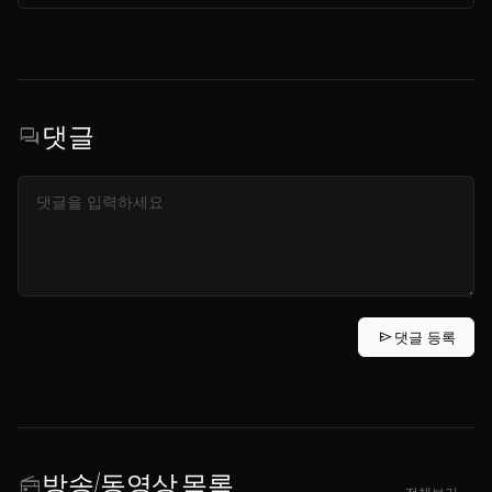
댓글
forum
send
댓글 등록
방송/동영상 목록
radio