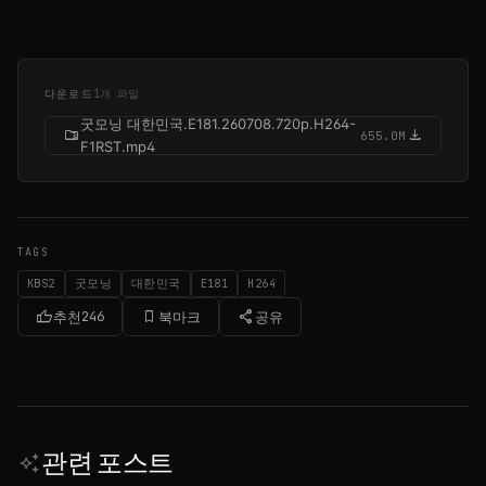
다운로드
1개 파일
굿모닝 대한민국.E181.260708.720p.H264-
folder_zip
download
655.0M
F1RST.mp4
TAGS
KBS2
굿모닝
대한민국
E181
H264
thumb_up
bookmark_border
share
추천
246
북마크
공유
관련 포스트
auto_awesome